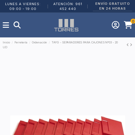
ENVÍO GRATUITO
LUNES A VIERNES:
ATENCIÓN: 961
|
|
EN 24 HORAS
09:00 - 19:00
452 440
0
Inicio
Ferretería
Ordenación
TAYG - SEPARADORES PARA CAJONES Nº03 - 20
UD