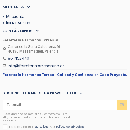
MI CUENTA
Mi cuenta
Iniciar sesión
CONTÁCTANOS
Ferretería Hermanos Torres SL
Carrer de la Serra Calderona, 16
46130 Massamagrell, Valencia
961452440
info@ferreteriatorresonline.es
Ferretería Hermanos Torres -
Calidad y Confianza en Cada Proyecto.
SUSCRÍBETE A NUESTRA NEWSLETTER
Puede darse de baja en cualquier momento. Para
ello, consulte nuestra información de contacto en el
aviso legal.
aviso legal
política de privacidad
He leído y acepto el
y la