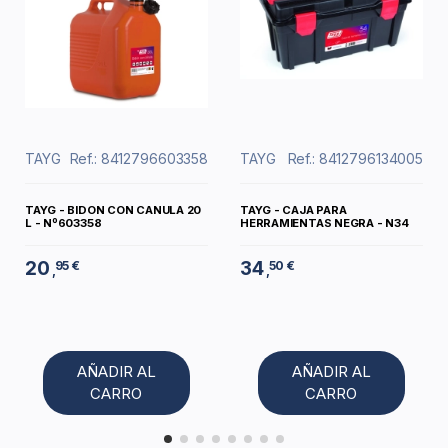
TAYG
Ref.: 8412796603358
TAYG
Ref.: 8412796134005
TAYG - BIDON CON CANULA 20
TAYG - CAJA PARA
L - Nº603358
HERRAMIENTAS NEGRA - N34
20
34
95 €
50 €
,
,
AÑADIR AL
AÑADIR AL
CARRO
CARRO