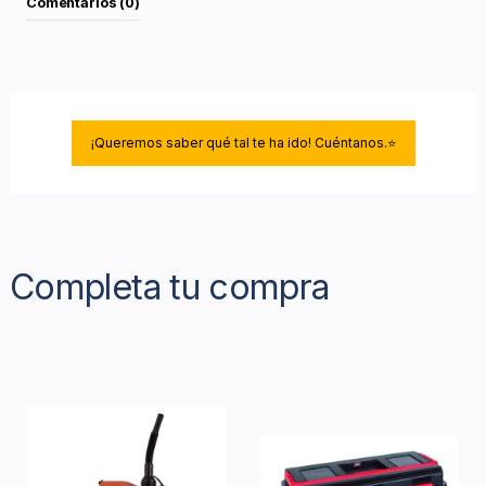
Comentarios (0)
¡Queremos saber qué tal te ha ido! Cuéntanos.⭐
Completa tu compra