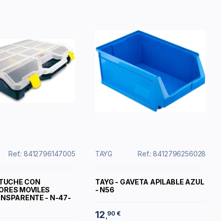
Ref.: 8412796147005
TAYG
Ref.: 8412796256028
STUCHE CON
TAYG - GAVETA APILABLE AZUL
ORES MOVILES
- N56
NSPARENTE - N-47-
12
90 €
,