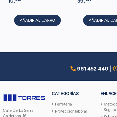
10
39
95 €
50 €
,
,
AÑADIR AL CARRO
AÑADIR AL C
961 452 440
|
CATEGORÍAS
ENLACE
Ferretería
Método
Seguro
Calle De La Serra
Protección laboral
Calderona, 16,
Sobre 