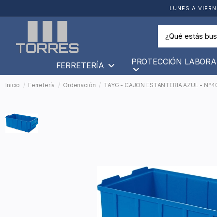
LUNES A VIERN
PROTECCIÓN LABORA
FERRETERÍA
Inicio
Ferretería
Ordenación
TAYG - CAJON ESTANTERIA AZUL - Nº4