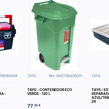
2796166006
TAYG
Ref.: 8412796426001
TAYG
TAYG - CONTENEDOR ECO
TAYG - E
A -
VERDE - 120 L
SEPARAD
AZUL/TRA
26
77
50 €
,