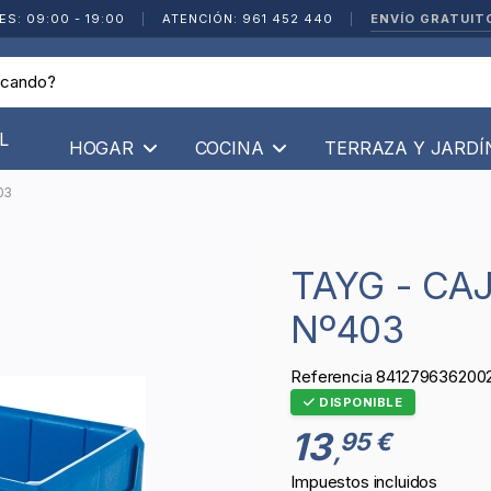
ENVÍO GRATUIT
ES: 09:00 - 19:00
|
ATENCIÓN: 961 452 440
|
L
HOGAR
COCINA
TERRAZA Y JARD
03
TAYG - CAJON ESTANTERIA AZUL -
Nº403
Referencia
841279636200
DISPONIBLE
13
95 €
,
Impuestos incluidos