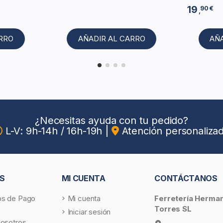
19
90 €
,
ARRO
AÑADIR AL CARRO
AÑ
¿Necesitas ayuda con tu pedido?
L-V: 9h-14h / 16h-19h
|
Atención personaliza
S
MI CUENTA
CONTÁCTANOS
s de Pago
Mi cuenta
Ferretería Herma
Torres SL
Iniciar sesión
nosotros