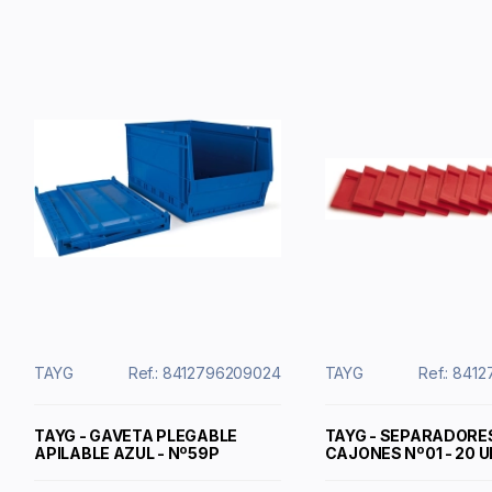
TAYG
Ref.: 8412796209024
TAYG
Ref.: 841
TAYG - GAVETA PLEGABLE
TAYG - SEPARADORE
APILABLE AZUL - Nº59P
CAJONES Nº01 - 20 