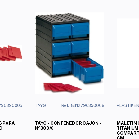
2796390005
TAYG
Ref.: 8412796350009
PLASTIKE
S PARA
TAYG - CONTENEDOR CAJON -
MALETIN
UD
Nº300/6
TITANIUM 
COMPARTI
CM