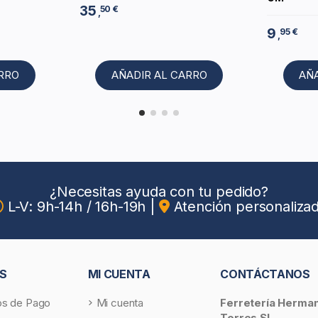
35
50 €
,
9
95 €
,
ARRO
AÑADIR AL CARRO
AÑ
¿Necesitas ayuda con tu pedido?
L-V: 9h-14h / 16h-19h
|
Atención personaliza
S
MI CUENTA
CONTÁCTANOS
s de Pago
Mi cuenta
Ferretería Herma
Torres SL