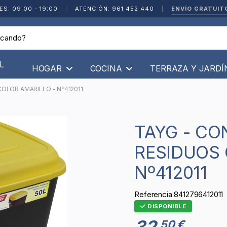
ENVÍO GRATUIT
ES: 09:00 - 19:00
|
ATENCIÓN: 961 452 440
|
L
HOGAR
COCINA
TERRAZA Y JARD
OLOR AMARILLO - Nº412011
TAYG - CONTENEDOR PARA
RESIDUOS 
Nº412011
Referencia
8412796412011
DISPONIBLE
32
50 €