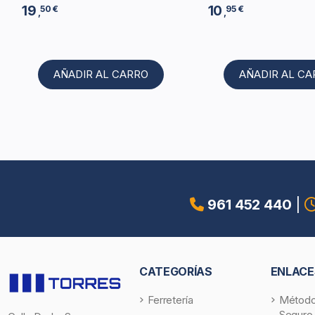
19
10
50 €
95 €
,
,
AÑADIR AL CARRO
AÑADIR AL C
961 452 440
|
CATEGORÍAS
ENLACE
Ferretería
Método
Seguro