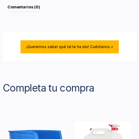
Comentarios (0)
¡Queremos saber qué tal te ha ido! Cuéntanos.⭐
Completa tu compra