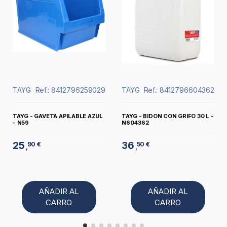
TAYG
Ref.: 8412796259029
TAYG
Ref.: 8412796604362
TAYG - GAVETA APILABLE AZUL
TAYG - BIDON CON GRIFO 30 L -
- N59
N604362
25
36
90 €
50 €
,
,
AÑADIR AL
AÑADIR AL
CARRO
CARRO