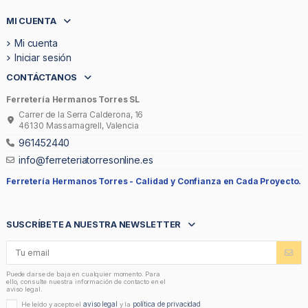
MI CUENTA
Mi cuenta
Iniciar sesión
CONTÁCTANOS
Ferretería Hermanos Torres SL
Carrer de la Serra Calderona, 16
46130 Massamagrell, Valencia
961452440
info@ferreteriatorresonline.es
Ferretería Hermanos Torres -
Calidad y Confianza en Cada Proyecto.
SUSCRÍBETE A NUESTRA NEWSLETTER
Puede darse de baja en cualquier momento. Para
ello, consulte nuestra información de contacto en el
aviso legal.
aviso legal
política de privacidad
He leído y acepto el
y la