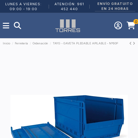
ENVÍO GRATUITO
LUNES A VIERNES:
ATENCIÓN: 961
|
|
EN 24 HORAS
09:00 - 19:00
452 440
0
Inicio
Ferretería
Ordenación
TAYG - GAVETA PLEGABLE APILABLE - Nº60P