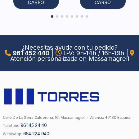
CARRO
CARRO
¿Necesitas ayuda con tu pedido?
961 452 440
|
L-V: 9h-14h / 16h-19h
|
Atención personalizada en Massamagrell
Calle De La Serra Calderona, 16, Massamagrell - Valencia 46130 España.
96 145 24 40
Teléfono
654 224 940
WhatsApp: