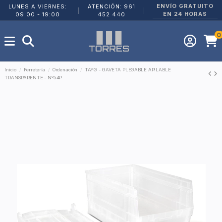
ENVÍO GRATUITO
LUNES A VIERNES:
ATENCIÓN: 961
|
|
EN 24 HORAS
09:00 - 19:00
452 440
0
Inicio
Ferretería
Ordenación
TAYG - GAVETA PLEGABLE APILABLE
TRANSPARENTE - Nº54P