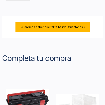
¡Queremos saber qué tal te ha ido! Cuéntanos.⭐
Completa tu compra