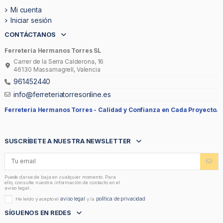
Mi cuenta
Iniciar sesión
CONTÁCTANOS
Ferretería Hermanos Torres SL
Carrer de la Serra Calderona, 16
46130 Massamagrell, Valencia
961452440
info@ferreteriatorresonline.es
Ferretería Hermanos Torres -
Calidad y Confianza en Cada Proyecto.
SUSCRÍBETE A NUESTRA NEWSLETTER
Puede darse de baja en cualquier momento. Para
ello, consulte nuestra información de contacto en el
aviso legal.
aviso legal
política de privacidad
He leído y acepto el
y la
SÍGUENOS EN REDES