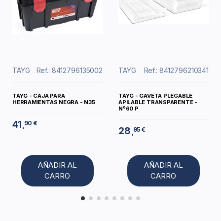
TAYG
Ref.: 8412796135002
TAYG
Ref.: 8412796210341
TAYG - CAJA PARA
TAYG - GAVETA PLEGABLE
HERRAMIENTAS NEGRA - N35
APILABLE TRANSPARENTE -
Nº60 P
41
90 €
,
28
95 €
,
AÑADIR AL
AÑADIR AL
CARRO
CARRO