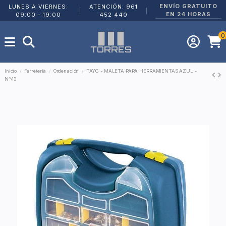
ENVÍO GRATUITO
LUNES A VIERNES:
ATENCIÓN: 961
|
|
EN 24 HORAS
09:00 - 19:00
452 440
0
Inicio
Ferretería
Ordenación
TAYG - MALETA PARA HERRAMIENTAS AZUL -
Nº43