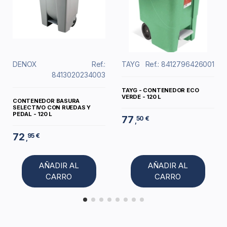
DENOX
Ref.:
TAYG
Ref.: 8412796426001
8413020234003
TAYG - CONTENEDOR ECO
VERDE - 120 L
CONTENEDOR BASURA
SELECTIVO CON RUEDAS Y
PEDAL - 120 L
77
50 €
,
72
95 €
,
AÑADIR AL
AÑADIR AL
CARRO
CARRO