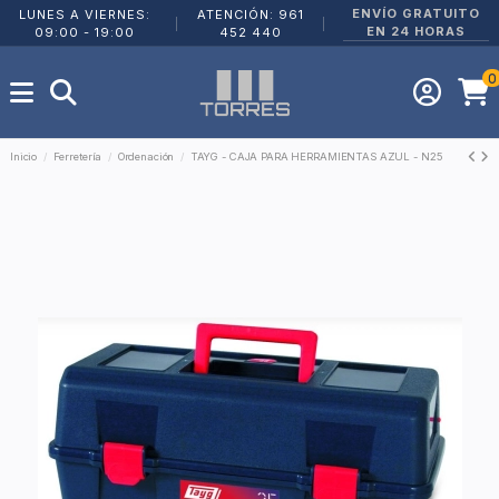
ENVÍO GRATUITO
LUNES A VIERNES:
ATENCIÓN: 961
|
|
EN 24 HORAS
09:00 - 19:00
452 440
0
Inicio
Ferretería
Ordenación
TAYG - CAJA PARA HERRAMIENTAS AZUL - N25