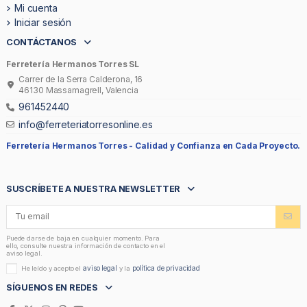
Mi cuenta
Iniciar sesión
CONTÁCTANOS
Ferretería Hermanos Torres SL
Carrer de la Serra Calderona, 16
46130 Massamagrell, Valencia
961452440
info@ferreteriatorresonline.es
Ferretería Hermanos Torres -
Calidad y Confianza en Cada Proyecto.
SUSCRÍBETE A NUESTRA NEWSLETTER
Puede darse de baja en cualquier momento. Para
ello, consulte nuestra información de contacto en el
aviso legal.
aviso legal
política de privacidad
He leído y acepto el
y la
SÍGUENOS EN REDES