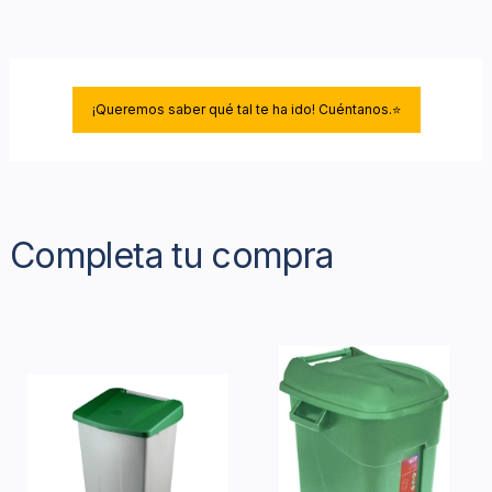
¡Queremos saber qué tal te ha ido! Cuéntanos.⭐
Completa tu compra