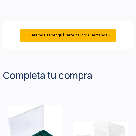
¡Queremos saber qué tal te ha ido! Cuéntanos.⭐
Completa tu compra