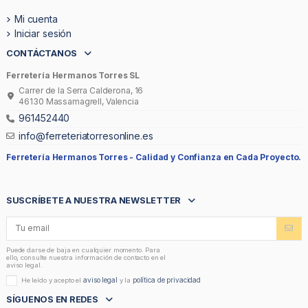
Mi cuenta
Iniciar sesión
CONTÁCTANOS
Ferretería Hermanos Torres SL
Carrer de la Serra Calderona, 16
46130 Massamagrell, Valencia
961452440
info@ferreteriatorresonline.es
Ferretería Hermanos Torres -
Calidad y Confianza en Cada Proyecto.
SUSCRÍBETE A NUESTRA NEWSLETTER
Puede darse de baja en cualquier momento. Para
ello, consulte nuestra información de contacto en el
aviso legal.
aviso legal
política de privacidad
He leído y acepto el
y la
SÍGUENOS EN REDES