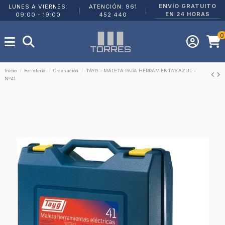
ENVÍO GRATUITO
LUNES A VIERNES:
ATENCIÓN: 961
|
|
EN 24 HORAS
09:00 - 19:00
452 440
0
Inicio
Ferretería
Ordenación
TAYG - MALETA PARA HERRAMIENTAS AZUL -
Nº41