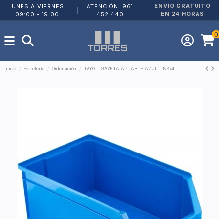
ENVÍO GRATUITO
LUNES A VIERNES:
ATENCIÓN: 961
|
|
EN 24 HORAS
09:00 - 19:00
452 440
0
Inicio
Ferretería
Ordenación
TAYG - GAVETA APILABLE AZUL - Nº54