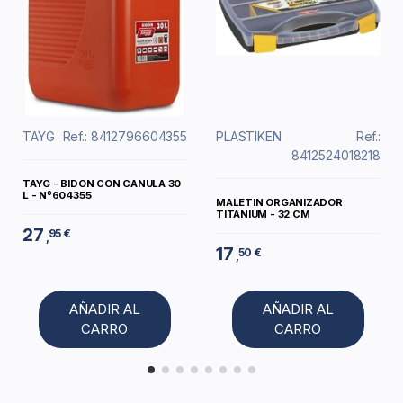
TAYG
Ref.: 8412796604355
PLASTIKEN
Ref.:
8412524018218
TAYG - BIDON CON CANULA 30
L - Nº604355
MALETIN ORGANIZADOR
TITANIUM - 32 CM
27
95 €
,
17
50 €
,
AÑADIR AL
AÑADIR AL
CARRO
CARRO