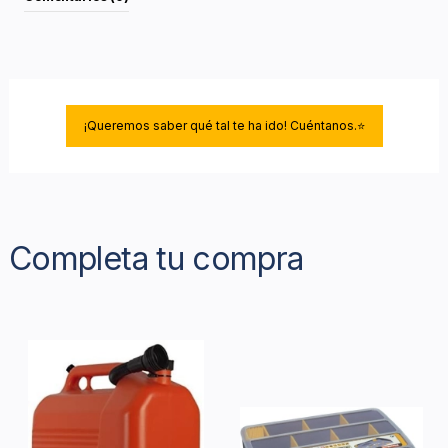
¡Queremos saber qué tal te ha ido! Cuéntanos.⭐
Completa tu compra