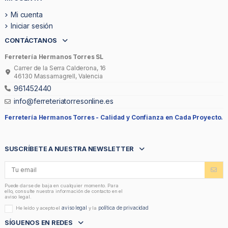
Mi cuenta
Iniciar sesión
CONTÁCTANOS
Ferretería Hermanos Torres SL
Carrer de la Serra Calderona, 16
46130 Massamagrell, Valencia
961452440
info@ferreteriatorresonline.es
Ferretería Hermanos Torres -
Calidad y Confianza en Cada Proyecto.
SUSCRÍBETE A NUESTRA NEWSLETTER
Puede darse de baja en cualquier momento. Para
ello, consulte nuestra información de contacto en el
aviso legal.
aviso legal
política de privacidad
He leído y acepto el
y la
SÍGUENOS EN REDES