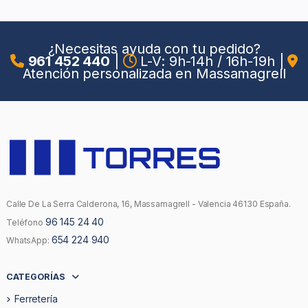
¿Necesitas ayuda con tu pedido?
961 452 440
|
L-V: 9h-14h / 16h-19h
|
Atención personalizada en Massamagrell
Calle De La Serra Calderona, 16, Massamagrell - Valencia 46130 España.
96 145 24 40
Teléfono
654 224 940
WhatsApp:
CATEGORÍAS
Ferretería