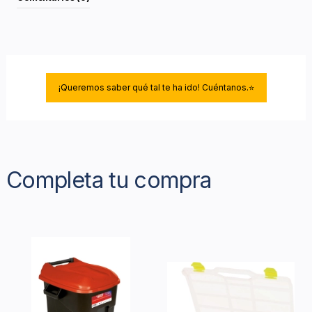
¡Queremos saber qué tal te ha ido! Cuéntanos.⭐
Completa tu compra