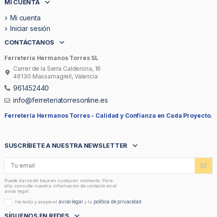
MI CUENTA
Mi cuenta
Iniciar sesión
CONTÁCTANOS
Ferretería Hermanos Torres SL
Carrer de la Serra Calderona, 16
46130 Massamagrell, Valencia
961452440
info@ferreteriatorresonline.es
Ferretería Hermanos Torres -
Calidad y Confianza en Cada Proyecto.
SUSCRÍBETE A NUESTRA NEWSLETTER
Puede darse de baja en cualquier momento. Para
ello, consulte nuestra información de contacto en el
aviso legal.
aviso legal
política de privacidad
He leído y acepto el
y la
SÍGUENOS EN REDES