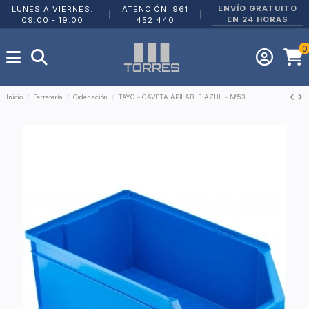
ENVÍO GRATUITO
LUNES A VIERNES:
ATENCIÓN: 961
|
|
EN 24 HORAS
09:00 - 19:00
452 440
0
Inicio
Ferretería
Ordenación
TAYG - GAVETA APILABLE AZUL - Nº53