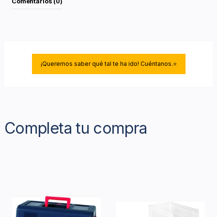
Comentarios (0)
¡Queremos saber qué tal te ha ido! Cuéntanos.⭐
Completa tu compra