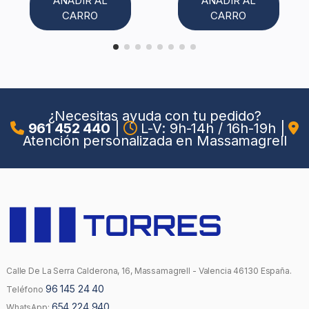
AÑADIR AL
AÑADIR AL
CARRO
CARRO
¿Necesitas ayuda con tu pedido?
961 452 440
|
L-V: 9h-14h / 16h-19h
|
Atención personalizada en Massamagrell
Calle De La Serra Calderona, 16, Massamagrell - Valencia 46130 España.
96 145 24 40
Teléfono
654 224 940
WhatsApp: