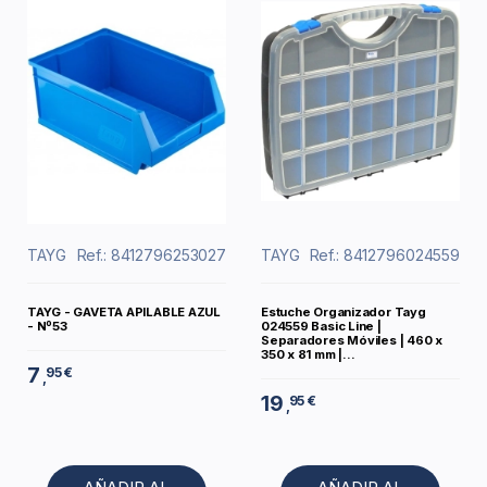
TAYG
Ref.: 8412796253027
TAYG
Ref.: 8412796024559
TAYG - GAVETA APILABLE AZUL
Estuche Organizador Tayg
- Nº53
024559 Basic Line |
Separadores Móviles | 460 x
350 x 81 mm |...
7
95 €
,
19
95 €
,