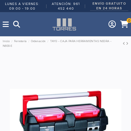
ENVÍO GRATUITO
LUNES A VIERNES:
ATENCIÓN: 961
|
|
EN 24 HORAS
09:00 - 19:00
452 440
0
Inicio
Ferretería
Ordenación
TAYG - CAJA PARA HERRAMIENTAS NEGRA -
N600-E