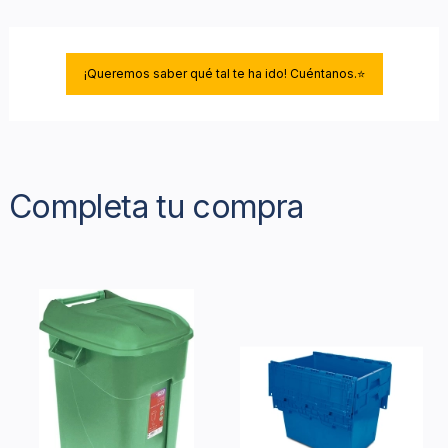
¡Queremos saber qué tal te ha ido! Cuéntanos.⭐
Completa tu compra