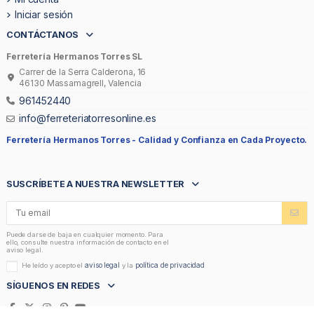
Iniciar sesión
CONTÁCTANOS
Ferretería Hermanos Torres SL
Carrer de la Serra Calderona, 16
46130 Massamagrell, Valencia
961452440
info@ferreteriatorresonline.es
Ferretería Hermanos Torres -
Calidad y Confianza en Cada Proyecto.
SUSCRÍBETE A NUESTRA NEWSLETTER
Puede darse de baja en cualquier momento. Para
ello, consulte nuestra información de contacto en el
aviso legal.
aviso legal
política de privacidad
He leído y acepto el
y la
SÍGUENOS EN REDES