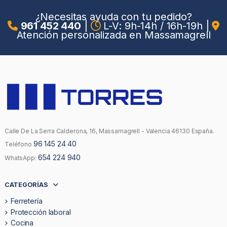
¿Necesitas ayuda con tu pedido?
961 452 440
|
L-V: 9h-14h / 16h-19h
|
Atención personalizada en Massamagrell
Calle De La Serra Calderona, 16, Massamagrell - Valencia 46130 España.
96 145 24 40
Teléfono
654 224 940
WhatsApp:
CATEGORÍAS
Ferretería
Protección laboral
Cocina