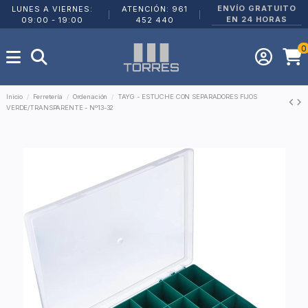
ENVÍO GRATUITO
LUNES A VIERNES:
ATENCIÓN: 961
|
|
EN 24 HORAS
09:00 - 19:00
452 440
0
Inicio
Ferretería
Ordenación
TAYG - ESTUCHE CON SEPARADORES FIJOS
VERDE/TRANSPARENTE - Nº13-32