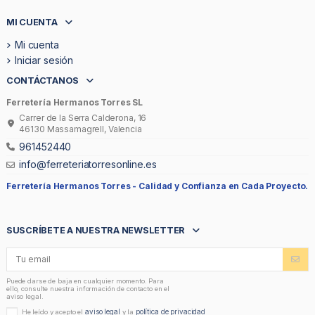
MI CUENTA
Mi cuenta
Iniciar sesión
CONTÁCTANOS
Ferretería Hermanos Torres SL
Carrer de la Serra Calderona, 16
46130 Massamagrell, Valencia
961452440
info@ferreteriatorresonline.es
Ferretería Hermanos Torres -
Calidad y Confianza en Cada Proyecto.
SUSCRÍBETE A NUESTRA NEWSLETTER
Puede darse de baja en cualquier momento. Para
ello, consulte nuestra información de contacto en el
aviso legal.
aviso legal
política de privacidad
He leído y acepto el
y la