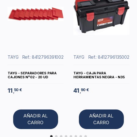
TAYG
Ref.: 8412796391002
TAYG
Ref.: 8412796135002
TAYG - SEPARADORES PARA
TAYG - CAJA PARA
CAJONES Nº02 - 20 UD
HERRAMIENTAS NEGRA - N35
11
41
50 €
90 €
,
,
AÑADIR AL
AÑADIR AL
CARRO
CARRO