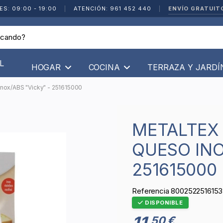
ENVÍO GRATUIT
ES: 09:00 - 19:00
|
ATENCIÓN: 961 452 440
|
L
HOGAR
COCINA
TERRAZA Y JARD
Inox/ABS "Vicky" - 251615000
METALTEX - MOLINILLO PARA
QUESO INO
251615000
Referencia
8002522516153
DISPONIBLE
11
50 €