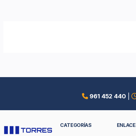
961 452 440
|
CATEGORÍAS
ENLACE