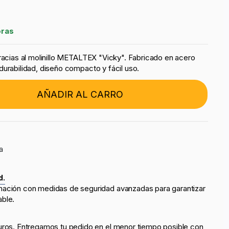
oras
gracias al molinillo METALTEX "Vicky". Fabricado en acero
durabilidad, diseño compacto y fácil uso.
AÑADIR AL CARRO
a
d.
mación con medidas de seguridad avanzadas para garantizar
able.
uros. Entregamos tu pedido en el menor tiempo posible con