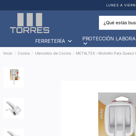
LUNES A VIERN
PROTECCIÓN LABORA
FERRETERÍA
Inicio
Cocina
Utensilios de Cocina
METALTEX - Molinillo Para Queso 