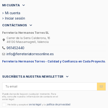
MI CUENTA
Mi cuenta
Iniciar sesión
CONTÁCTANOS
Ferretería Hermanos Torres SL
Carrer de la Serra Calderona, 16
46130 Massamagrell, Valencia
961452440
info@ferreteriatorresonline.es
Ferretería Hermanos Torres -
Calidad y Confianza en Cada Proyecto.
SUSCRÍBETE A NUESTRA NEWSLETTER
Puede darse de baja en cualquier momento. Para
ello, consulte nuestra información de contacto en el
aviso legal.
aviso legal
política de privacidad
He leído y acepto el
y la