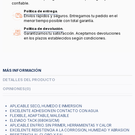
confiable.
Política de entrega.
Envíos rápidos y seguros. Entregamos tu pedido en el
menor tiempo posible con total garantía.
Política de devolución.
Garantizamos tu satisfacción. Aceptamos devoluciones
en los plazos establecidos según condiciones.
MÁS INFORMACIÓN
DETALLES DEL PRODUCTO
OPINIONES
(0)
APLICABLE SECO, HUMEDO E INMERSION
EXCELENTE ADHESION EN CONTACTO CON AGUA
FLEXIBLE, ADAPTABLE, MALEABLE
ELEVADO TACK (680KG/CM)
APLICABLE EN FRIO. SIN PRIMER, HERRAMIENTAS Y CALOR
EXCELENTE RESISTENCIA A LA CORROSION, HUMEDAD Y ABRASION
RESISTENCIA AL CLORO Y SAL