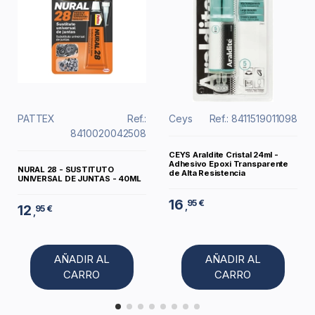
PATTEX
Ref.:
Ceys
Ref.: 8411519011098
8410020042508
CEYS Araldite Cristal 24ml -
Adhesivo Epoxi Transparente
NURAL 28 - SUSTITUTO
de Alta Resistencia
UNIVERSAL DE JUNTAS - 40ML
16
95 €
,
12
95 €
,
AÑADIR AL
AÑADIR AL
CARRO
CARRO