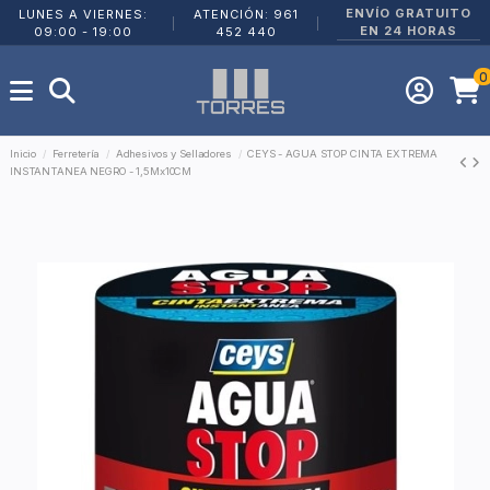
ENVÍO GRATUITO
LUNES A VIERNES:
ATENCIÓN: 961
|
|
EN 24 HORAS
09:00 - 19:00
452 440
0
Inicio
Ferretería
Adhesivos y Selladores
CEYS - AGUA STOP CINTA EXTREMA
INSTANTANEA NEGRO - 1,5Mx10CM