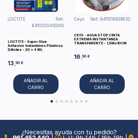
LOCTITE
Ref.:
Ceys
Ref.: 8411519928532
8410020410260
CEYS - AGUA STOP CINTA
EXTREMA INSTANTANEA
LOCTITE - Super Glue
TRANSPARENTE - 1,5Mx10CM
Adhesivo Instantáneo Plásticos
Difíciles - 2G + 4 ML
16
50 €
,
13
50 €
,
AÑADIR AL
AÑADIR AL
CARRO
CARRO
¿Necesitas ayuda con tu pedido?
961 452 440
|
L-V: 9h-14h / 16h-19h
|