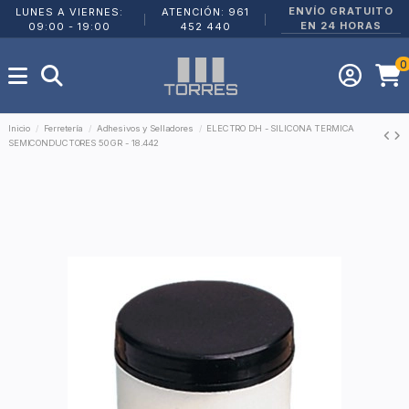
ENVÍO GRATUITO
LUNES A VIERNES:
ATENCIÓN: 961
|
|
EN 24 HORAS
09:00 - 19:00
452 440
0
Inicio
Ferretería
Adhesivos y Selladores
ELECTRO DH - SILICONA TERMICA
SEMICONDUCTORES 50 GR - 18.442