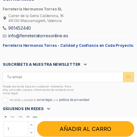
Ferretería Hermanos Torres SL
Carrer de la Serra Calderona, 16
46130 Massamagrell, Valencia
961452440
info@ferreteriatorresonline.es
Ferretería Hermanos Torres -
Calidad y Confianza en Cada Proyecto.
SUSCRÍBETE A NUESTRA NEWSLETTER
Puede darse de baja en cualquier momento. Para
ello, consulte nuestra información de contacto en el
aviso legal.
aviso legal
política de privacidad
He leído y acepto el
y la
SÍGUENOS EN REDES
AÑADIR AL CARRO