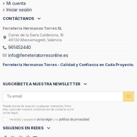
Mi cuenta
Iniciar sesión
CONTÁCTANOS
Ferretería Hermanos Torres SL
Carrer de la Serra Calderona, 16
46130 Massamagrell, Valencia
961452440
info@ferreteriatorresonline.es
Ferretería Hermanos Torres -
Calidad y Confianza en Cada Proyecto.
SUSCRÍBETE A NUESTRA NEWSLETTER
Puede darse de baja en cualquier momento. Para
ello, consulte nuestra información de contacto en el
aviso legal.
aviso legal
política de privacidad
He leído y acepto el
y la
SÍGUENOS EN REDES