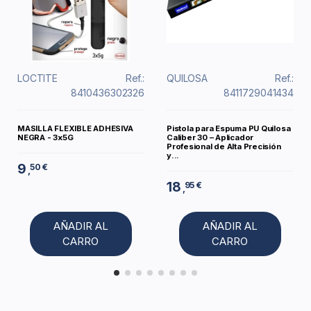
LOCTITE
Ref.:
QUILOSA
Ref.:
8410436302326
8411729041434
MASILLA FLEXIBLE ADHESIVA
Pistola para Espuma PU Quilosa
NEGRA - 3x5G
Caliber 30 – Aplicador
Profesional de Alta Precisión
y...
9
50 €
,
18
95 €
,
AÑADIR AL
AÑADIR AL
CARRO
CARRO