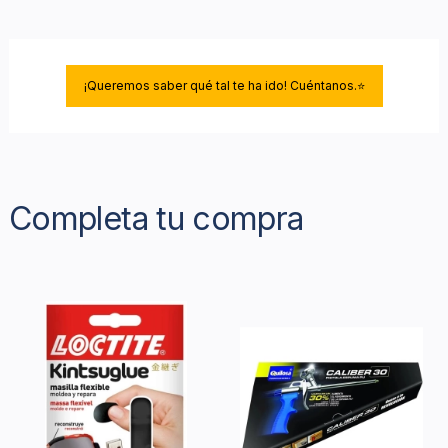
¡Queremos saber qué tal te ha ido! Cuéntanos.⭐
Completa tu compra