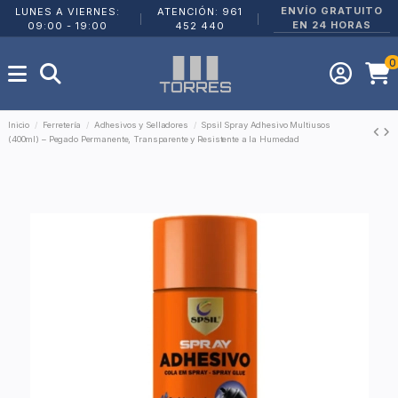
ENVÍO GRATUITO
LUNES A VIERNES:
ATENCIÓN: 961
|
|
EN 24 HORAS
09:00 - 19:00
452 440
0
Inicio
Ferretería
Adhesivos y Selladores
Spsil Spray Adhesivo Multiusos
(400ml) – Pegado Permanente, Transparente y Resistente a la Humedad