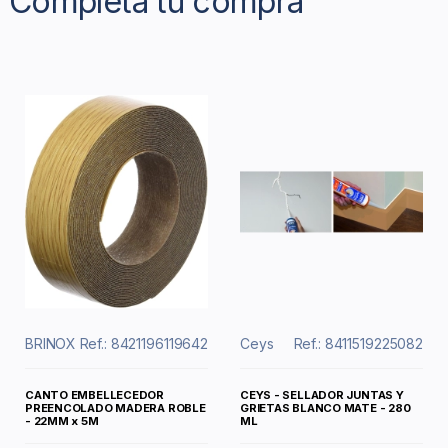
Completa tu compra
BRINOX
Ref.: 8421196119642
Ceys
Ref.: 8411519225082
CANTO EMBELLECEDOR
CEYS - SELLADOR JUNTAS Y
PREENCOLADO MADERA ROBLE
GRIETAS BLANCO MATE - 280
- 22MM x 5M
ML