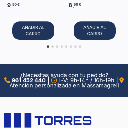
9
8
50 €
50 €
,
,
AÑADIR AL
AÑADIR AL
CARRO
CARRO
¿Necesitas ayuda con tu pedido?
961 452 440
|
L-V: 9h-14h / 16h-19h
|
Atención personalizada en Massamagrell