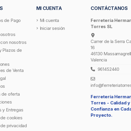
S
MI CUENTA
CONTÁCTANOS
s de Pago
Mi cuenta
Ferretería Herma
Torres SL
Iniciar sesión
nosotros
Carrer de la Serra C
 con nosotros
16
y Plazos de
46130 Massamagrell
a
Valencia
iones
961452440
les de Venta
egal
info@ferreteriatorre
gos
s de oferta
Ferretería Herma
ciones
Torres -
Calidad y
Confianza en Cad
 y Entregas
Proyecto.
a de cookies
a de privacidad