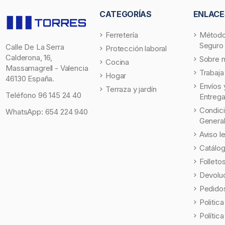
CATEGORÍAS
ENLACE
Ferretería
Método
Seguro
Calle De La Serra
Protección laboral
Calderona, 16,
Sobre 
Cocina
Massamagrell - Valencia
Trabaja
Hogar
46130 España.
Envíos 
Terraza y jardín
Teléfono
96 145 24 40
Entreg
Condic
WhatsApp:
654 224 940
Genera
Aviso l
Catálo
Folleto
Devolu
Pedidos
Politic
Polític