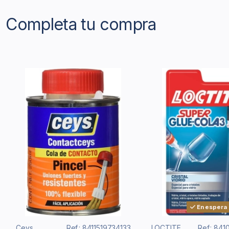
Completa tu compra
En espera
Ceys
Ref.: 8411519734133
LOCTITE
Ref.: 84