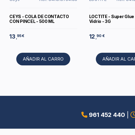
CEYS - COLA DE CONTACTO
LOCTITE - Super Glue 
CON PINCEL - 500 ML
Vidrio - 3G
13
12
95 €
90 €
,
,
AÑADIR AL CARRO
AÑADIR AL C
961 452 440
|