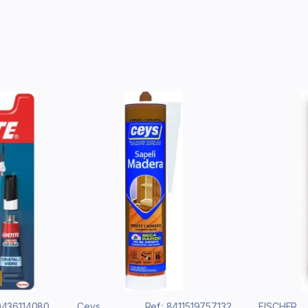
10436114080
Ceys
Ref.: 8411519757132
FISCHER