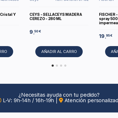
Cristal Y
CEYS - SELLACEYS MADERA
FISCHER - 
CEREZO - 280 ML
spray 500m
impermeabi
9
50 €
,
19
95 €
,
ARRO
AÑADIR AL CARRO
AÑ
¿Necesitas ayuda con tu pedido?
L-V: 9h-14h / 16h-19h
|
Atención personaliza