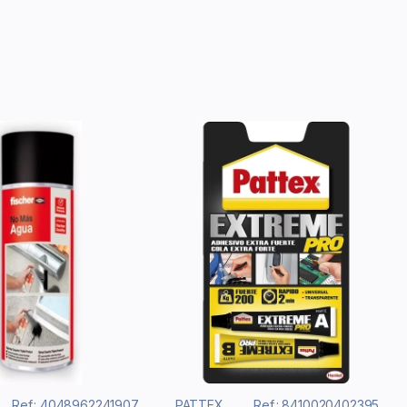
Ref.: 4048962241907
PATTEX
Ref.: 8410020402395