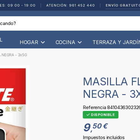
ENVÍO GRATUIT
ES: 09:00 - 19:00
|
ATENCIÓN: 961 452 440
|
L
HOGAR
COCINA
TERRAZA Y JARD
A NEGRA - 3x5G
MASILLA FLEXIBLE ADHESIVA
NEGRA - 3
Referencia
841043630232
DISPONIBLE
9
50 €
,
Impuestos incluidos