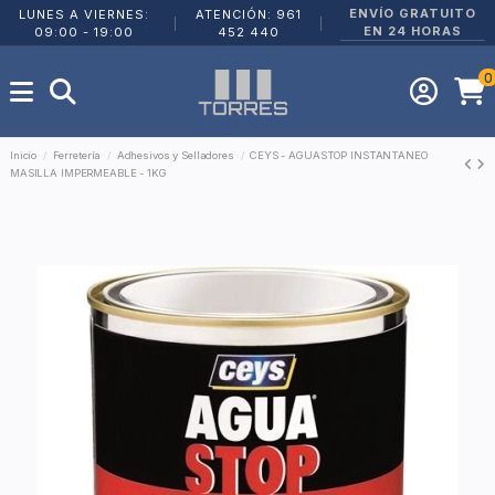
ENVÍO GRATUITO
LUNES A VIERNES:
ATENCIÓN: 961
|
|
EN 24 HORAS
09:00 - 19:00
452 440
0
Inicio
Ferretería
Adhesivos y Selladores
CEYS - AGUASTOP INSTANTANEO
MASILLA IMPERMEABLE - 1KG