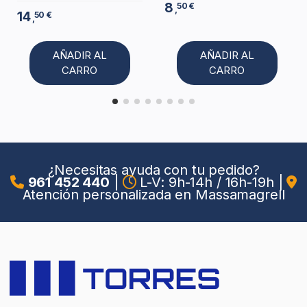
8
50 €
,
14
50 €
,
AÑADIR AL
AÑADIR AL
CARRO
CARRO
¿Necesitas ayuda con tu pedido?
961 452 440
|
L-V: 9h-14h / 16h-19h
|
Atención personalizada en Massamagrell