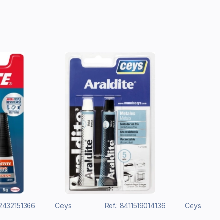
12432151366
Ceys
Ref.: 8411519014136
Ceys