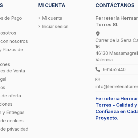
S
MI CUENTA
CONTÁCTANOS
s de Pago
Mi cuenta
Ferretería Herma
Torres SL
Iniciar sesión
nosotros
Carrer de la Serra C
 con nosotros
16
y Plazos de
46130 Massamagrell
a
Valencia
iones
961452440
les de Venta
egal
info@ferreteriatorre
gos
s de oferta
Ferretería Herma
ciones
Torres -
Calidad y
Confianza en Cad
 y Entregas
Proyecto.
a de cookies
a de privacidad