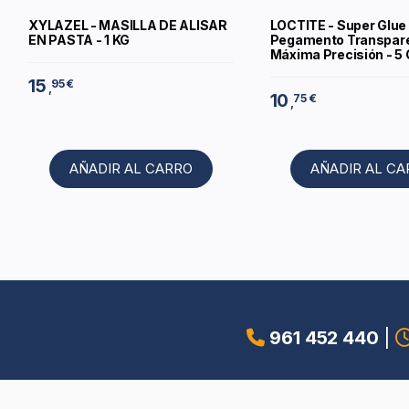
XYLAZEL - MASILLA DE ALISAR
LOCTITE - Super Glue
EN PASTA - 1 KG
Pegamento Transpar
Máxima Precisión - 5
15
95 €
,
10
75 €
,
AÑADIR AL CARRO
AÑADIR AL C
961 452 440
|