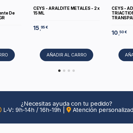
CEYS - ARALDITE METALES - 2 x
CEYS - A
ente De
15 ML
TRIACTIO
 GR
TRANSPAR
15
95 €
,
10
50 €
,
ARRO
AÑADIR AL CARRO
AÑ
¿Necesitas ayuda con tu pedido?
L-V: 9h-14h / 16h-19h
|
Atención personaliza