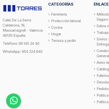
CATEGORÍAS
ENLACE
Ferretería
Método
Seguro
Calle De La Serra
Protección laboral
Calderona, 16,
Sobre 
Cocina
Massamagrell - Valencia
Trabaja
Hogar
46130 España.
Envíos 
Terraza y jardín
Teléfono
96 145 24 40
Entreg
Condic
WhatsApp:
654 224 940
Genera
Aviso l
Catálo
Folleto
Devolu
Pedidos
Politic
Polític