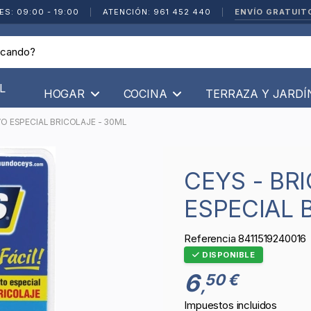
ENVÍO GRATUIT
ES: 09:00 - 19:00
|
ATENCIÓN: 961 452 440
|
L
HOGAR
COCINA
TERRAZA Y JARD
VO ESPECIAL BRICOLAJE - 30ML
CEYS - BRICOFACIL ADHESIVO
ESPECIAL 
Referencia
8411519240016
DISPONIBLE
6
50 €
,
Impuestos incluidos