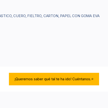
STICO, CUERO, FIELTRO, CARTON, PAPEL CON GOMA EVA
¡Queremos saber qué tal te ha ido! Cuéntanos.⭐