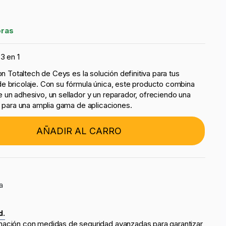
oras
 3 en 1
on Totaltech de Ceys es la solución definitiva para tus
e bricolaje. Con su fórmula única, este producto combina
 un adhesivo, un sellador y un reparador, ofreciendo una
a para una amplia gama de aplicaciones.
AÑADIR AL CARRO
a
d.
mación con medidas de seguridad avanzadas para garantizar