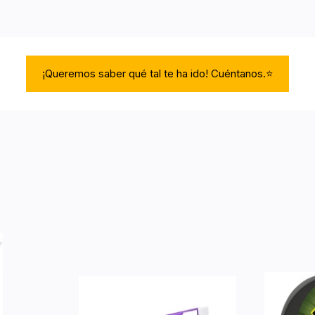
¡Queremos saber qué tal te ha ido! Cuéntanos.⭐