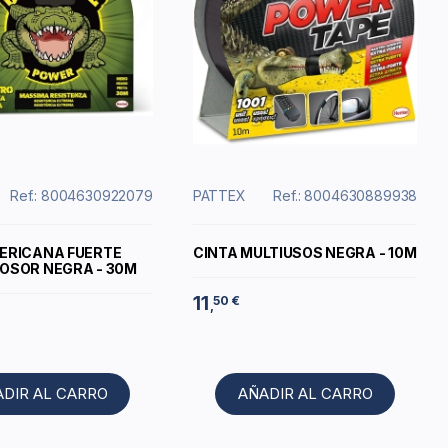
Ref.: 8004630922079
PATTEX
Ref.: 8004630889938
ERICANA FUERTE
CINTA MULTIUSOS NEGRA - 10M
OSOR NEGRA - 30M
11
50 €
,
ADIR AL CARRO
AÑADIR AL CARRO