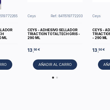
11519772265
Ceys
Ref.: 8411519772203
Ceys
ELLADOR
CEYS - ADHESIVO SELLADOR
CEYS - A
CH
TRIACTION TOTALTECH GRIS -
TRIACTIO
0 ML
290 ML
- 290 ML
13
13
50 €
50 €
,
,
ARRO
AÑADIR AL CARRO
AÑ