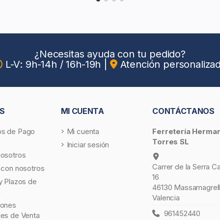
¿Necesitas ayuda con tu pedido?
L-V: 9h-14h / 16h-19h
|
Atención personaliza
S
MI CUENTA
CONTÁCTANOS
s de Pago
Mi cuenta
Ferretería Herma
Torres SL
Iniciar sesión
nosotros
Carrer de la Serra C
 con nosotros
16
y Plazos de
46130 Massamagrell
a
Valencia
iones
961452440
les de Venta