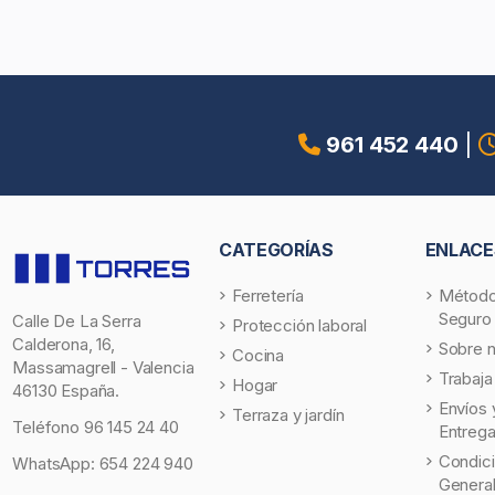
961 452 440
|
CATEGORÍAS
ENLACE
Ferretería
Método
Seguro
Calle De La Serra
Protección laboral
Calderona, 16,
Sobre 
Cocina
Massamagrell - Valencia
Trabaja
Hogar
46130 España.
Envíos 
Terraza y jardín
Teléfono
96 145 24 40
Entreg
Condic
WhatsApp:
654 224 940
Genera