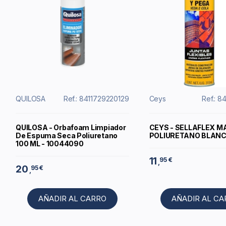
QUILOSA
Ref.: 8411729220129
Ceys
Ref.: 8
QUILOSA - Orbafoam Limpiador
CEYS - SELLAFLEX M
De Espuma Seca Poliuretano
POLIURETANO BLANCO
100 ML - 10044090
11
95 €
,
20
95 €
,
AÑADIR AL CARRO
AÑADIR AL C