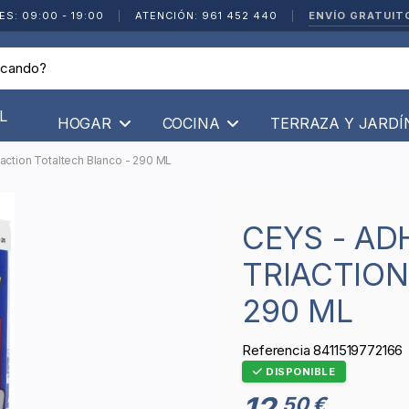
ENVÍO GRATUIT
ES: 09:00 - 19:00
|
ATENCIÓN: 961 452 440
|
L
HOGAR
COCINA
TERRAZA Y JARD
action Totaltech Blanco - 290 ML
CEYS - ADHESIVO SELLADOR
TRIACTION
290 ML
Referencia
8411519772166
DISPONIBLE
12
50 €