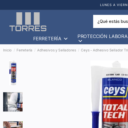
LUNES A VIERN
PROTECCIÓN LABORA
FERRETERÍA
Inicio
Ferretería
Adhesivos y Selladores
Ceys - Adhesivo Sellador Tri