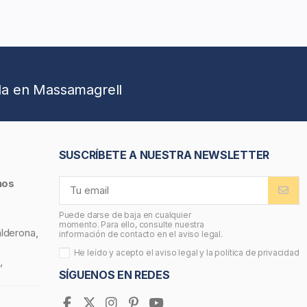
da en Massamagrell
SUSCRÍBETE A NUESTRA NEWSLETTER
nos
Puede darse de baja en cualquier
momento. Para ello, consulte nuestra
alderona,
información de contacto en el aviso legal.
He leído y acepto el
aviso legal
y la
política de privacidad
,
SÍGUENOS EN REDES