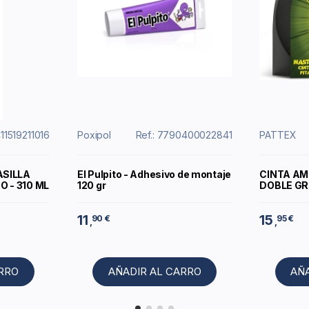
411519211016
Poxipol
Ref.: 7790400022841
PATTEX
ASILLA
El Pulpito - Adhesivo de montaje
CINTA AM
 - 310 ML
120 gr
DOBLE GR
11
15
90 €
95 €
,
,
ARRO
AÑADIR AL CARRO
AÑ