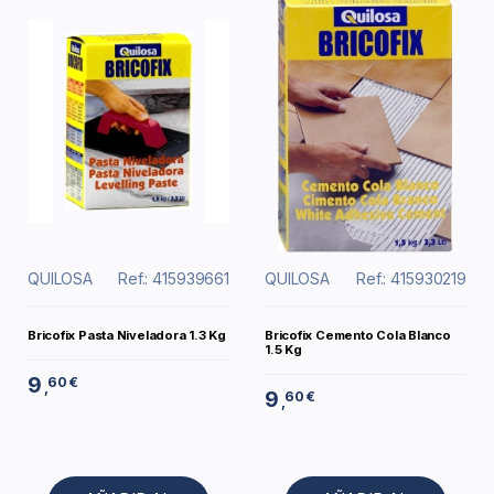
QUILOSA
Ref.: 415939661
QUILOSA
Ref.: 415930219
Bricofix Pasta Niveladora 1.3 Kg
Bricofix Cemento Cola Blanco
1.5 Kg
9
60 €
,
9
60 €
,