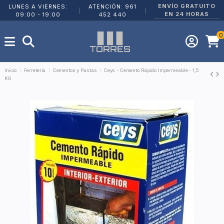
ENVÍO GRATUITO
LUNES A VIERNES:
ATENCIÓN: 961
|
|
EN 24 HORAS
09:00 - 19:00
452 440
0
Inicio
Ferretería
Cementos y Pastas
Ceys - Cemento Rápido Impermeable - 1,5
KG