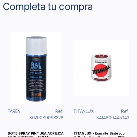
Completa tu compra
FAREN
Ref.:
TITANLUX
Ref.:
8020089998328
8414800445343
BOTE SPRAY PINTURA ACRILICA
TITANLUX - Esmalte Sintético