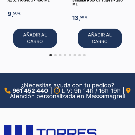
AZUL TRAFICO - 400 ML
Brillante Rojo Carruajes - 250
ML
9
50 €
,
13
50 €
,
AÑADIR AL
AÑADIR AL
CARRO
CARRO
¿Necesitas ayuda con tu pedido?
961 452 440
|
L-V: 9h-14h / 16h-19h
|
Atención personalizada en Massamagrell