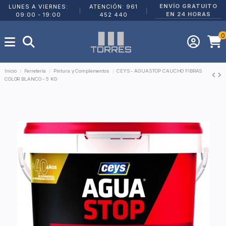
ENVÍO GRATUITO
LUNES A VIERNES:
ATENCIÓN: 961
|
|
EN 24 HORAS
09:00 - 19:00
452 440
0
Inicio
Ferretería
Pintura y Complementos
CEYS - AGUASTOP CAUCHO FIBRAS
COLOR BLANCO - 5 KG