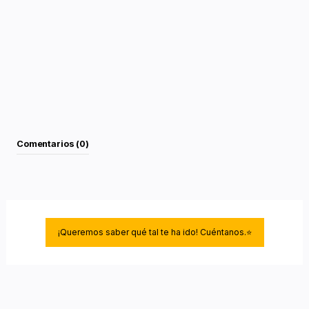
PRESENTA UNA EXCELENTE ADHERENCIA SOBRE
MATERIALES COMO: HORMIGON, MADERA, TEJA,
CEMENTO, FRIBROCEMENTO, LADRILLO, ZINC,
ALUMINIO, ESPUMA DE PU PROYECTADA, GRES,
BALDOSIN CATALAN
ESTE MATERIAL NO ES APTO PARA REVESTIMIENTO
BITUMINOSOS NI PARA TELA ASFALTICA
Comentarios (0)
¡Queremos saber qué tal te ha ido! Cuéntanos.⭐