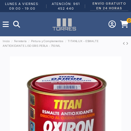
ENVÍO GRATUITO
LUNES A VIERNES:
ATENCIÓN: 961
|
|
EN 24 HORAS
09:00 - 19:00
452 440
0
Inicio
Ferretería
Pintura y Complementos
TITANLUX - ESMALTE
ANTIOXIDANTE LISO GRIS PERLA - 750 ML