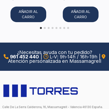
AÑADIR AL
AÑADIR AL
CARRO
CARRO
¿Necesitas ayuda con tu pedido?
961 452 440
|
L-V: 9h-14h / 16h-19h
|
Atención personalizada en Massamagrell
Calle De La Serra Calderona, 16, Massamagrell - Valencia 46130 España.