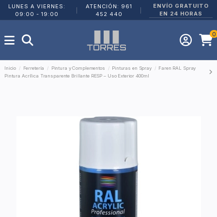
ENVÍO GRATUITO
LUNES A VIERNES:
ATENCIÓN: 961
|
|
EN 24 HORAS
09:00 - 19:00
452 440
0
Inicio
Ferretería
Pintura y Complementos
Pinturas en Spray
Faren RAL Spray
Pintura Acrílica Transparente Brillante RESP – Uso Exterior 400ml