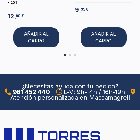
- 201
9
95 €
,
12
90 €
,
AÑADIR AL
AÑADIR AL
CARRO
CARRO
¿Necesitas ayuda con tu pedido?
961 452 440
|
L-V: 9h-14h / 16h-19h
|
Atención personalizada en Massamagrell