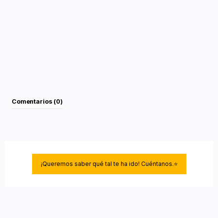
PRESENTA UNA EXCELENTE ADHERENCIA SOBRE
MATERIALES COMO: HORMIGON, MADERA, TEJA,
CEMENTO, FRIBROCEMENTO, LADRILLO, ZINC,
ALUMINIO, ESPUMA DE PU PROYECTADA, GRES,
BALDOSIN CATALAN
ESTE MATERIAL NO ES APTO PARA REVESTIMIENTO
BITUMINOSOS NI PARA TELA ASFALTICA
Comentarios (0)
¡Queremos saber qué tal te ha ido! Cuéntanos.⭐