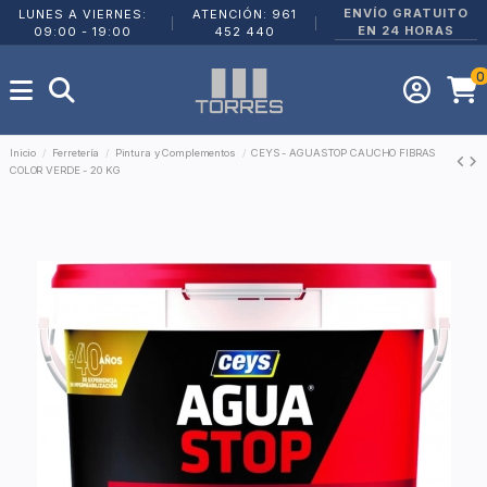
ENVÍO GRATUITO
LUNES A VIERNES:
ATENCIÓN: 961
|
|
EN 24 HORAS
09:00 - 19:00
452 440
0
Inicio
Ferretería
Pintura y Complementos
CEYS - AGUASTOP CAUCHO FIBRAS
COLOR VERDE - 20 KG