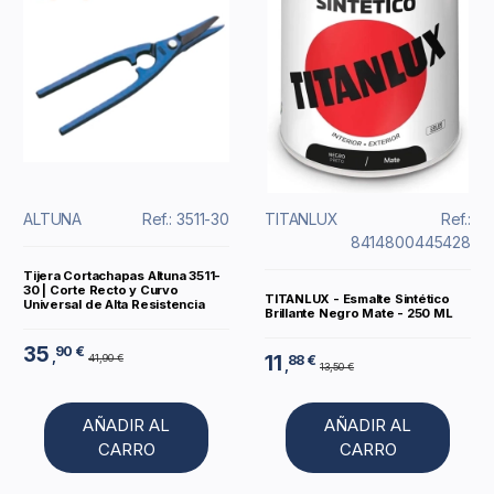
ALTUNA
Ref.: 3511-30
TITANLUX
Ref.:
8414800445428
Tijera Cortachapas Altuna 3511-
30 | Corte Recto y Curvo
TITANLUX - Esmalte Sintético
Universal de Alta Resistencia
Brillante Negro Mate - 250 ML
35
90 €
,
11
41,90 €
88 €
,
13,50 €
AÑADIR AL
AÑADIR AL
CARRO
CARRO