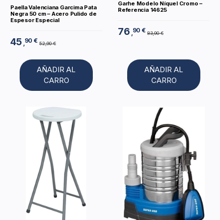
Garhe Modelo Níquel Cromo –
Paella Valenciana Garcima Pata
Referencia 14625
Negra 50 cm – Acero Pulido de
Espesor Especial
76
90 €
,
83,90 €
45
90 €
,
52,90 €
AÑADIR AL
AÑADIR AL
CARRO
CARRO