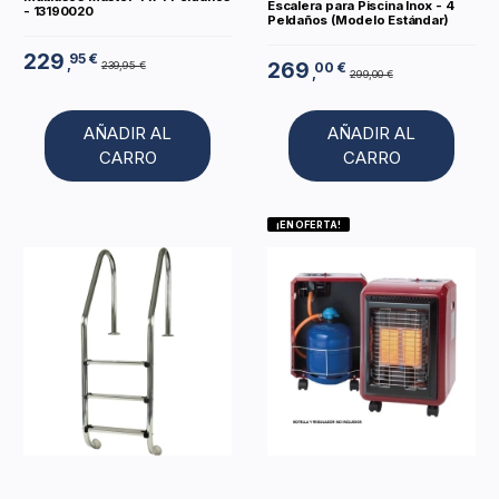
Escalera para Piscina Inox - 4
- 13190020
Peldaños (Modelo Estándar)
229
95 €
,
269
239,95 €
00 €
,
299,00 €
AÑADIR AL
AÑADIR AL
CARRO
CARRO
¡EN OFERTA!