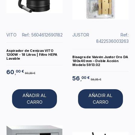
VITO
Ref.: 5604612690182
JUSTOR
Ref.:
8422536003263
Aspirador de Cenizas VITO
1200W - 18 Litros | Filtro HEPA
Bisagra de Vaivén Justor Oro DA
Lavable
180x40 mm – Doble Acción
Modelo 5913.02
60
00 €
,
69,90 €
56
00 €
,
58,95 €
AÑADIR AL
AÑADIR AL
CARRO
CARRO