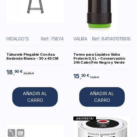
HIDALGO'S
Ref.: 75874
VALIRA
Ref.: 8411401011908
Taburete Plegable Con Asa
Termo para Líquidos Valira
Redondo Blanco - 30 x 45 CM
Proterm 0,5 L – Conservación
24h Calor/Frío Negro y Verde
18
90 €
,
22,90 €
15
30 €
,
17,00 €
AÑADIR AL
AÑADIR AL
CARRO
CARRO
¡EN OFERTA!