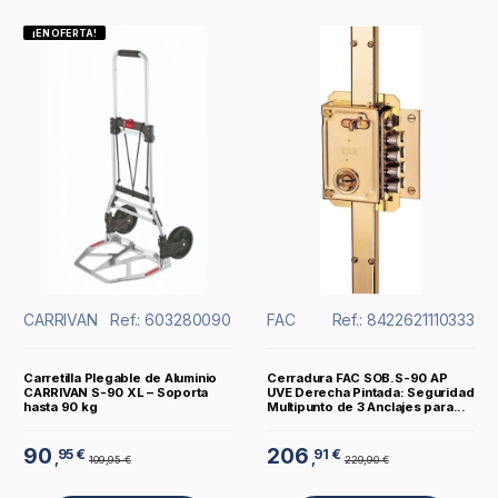
¡EN OFERTA!
CARRIVAN
Ref.: 603280090
FAC
Ref.: 8422621110333
Carretilla Plegable de Aluminio
Cerradura FAC SOB.S-90 AP
CARRIVAN S-90 XL – Soporta
UVE Derecha Pintada: Seguridad
hasta 90 kg
Multipunto de 3 Anclajes para...
90
206
95 €
91 €
,
,
109,95 €
229,90 €