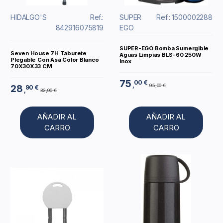
HIDALGO'S
Ref.:
SUPER
Ref.: 1500002288
842916075819
EGO
SUPER-EGO Bomba Sumergible
Seven House 7H Taburete
Aguas Limpias BLS-60 250W
Plegable Con Asa Color Blanco
Inox
70X30X33 CM
75
00 €
,
95,00 €
28
90 €
,
32,90 €
AÑADIR AL
AÑADIR AL
CARRO
CARRO