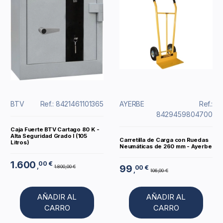
BTV
Ref.: 8421461101365
AYERBE
Ref.:
8429459804700
Caja Fuerte BTV Cartago 80 K -
Alta Seguridad Grado I (105
Carretilla de Carga con Ruedas
Litros)
Neumáticas de 260 mm - Ayerbe
1.600
00 €
,
99
1.800,00 €
00 €
,
106,00 €
AÑADIR AL
AÑADIR AL
CARRO
CARRO