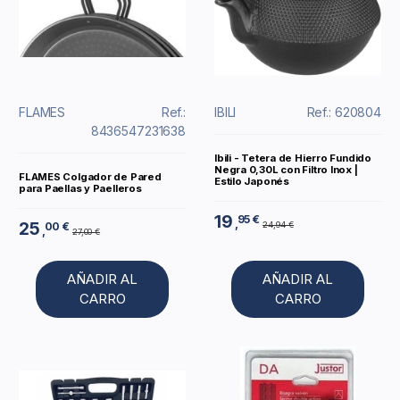
FLAMES
Ref.:
IBILI
Ref.: 620804
8436547231638
Ibili - Tetera de Hierro Fundido
Negra 0,30L con Filtro Inox |
FLAMES Colgador de Pared
Estilo Japonés
para Paellas y Paelleros
19
95 €
,
25
24,94 €
00 €
,
27,00 €
AÑADIR AL
AÑADIR AL
CARRO
CARRO