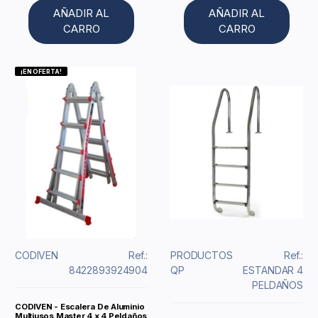
AÑADIR AL
AÑADIR AL
CARRO
CARRO
¡EN OFERTA!
CODIVEN
Ref.:
PRODUCTOS
Ref.:
8422893924904
QP
ESTANDAR 4
PELDAÑOS
CODIVEN - Escalera De Aluminio
Multiusos Master 4 x 4 Peldaños