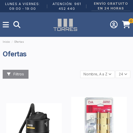
ENVÍO GRATUITO
LUNES A VIERNES:
ATENCIÓN: 961
|
|
EN 24 HORAS
09:00 - 19:00
452 440
0
Inicio
Ofertas
Ofertas
Filtros
Nombre, A a Z
24