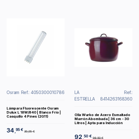
Osram
Ref.: 4050300010786
LA
Ref.:
ESTRELLA
8414263168360
Lámpara Fluorescente Osram
Dulux L 18W/840 | Blanco Frío |
Olla Wurko de Acero Esmaltado
Casquillo 4 Pines (2G11)
Marrón Abombada | 36 cm - 30
Litros | Apta para Inducción
34
95 €
,
39,95 €
92
50 €
,
98,50 €