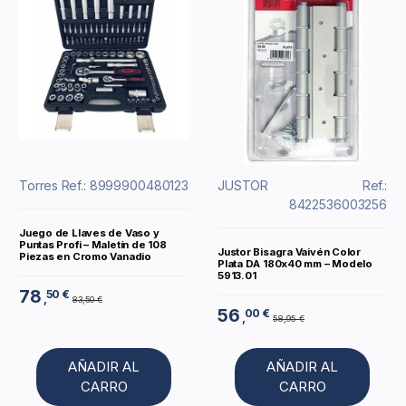
Torres
Ref.: 8999900480123
JUSTOR
Ref.:
8422536003256
Juego de Llaves de Vaso y
Puntas Profi – Maletín de 108
Justor Bisagra Vaivén Color
Piezas en Cromo Vanadio
Plata DA 180x40 mm – Modelo
5913.01
78
50 €
,
83,50 €
56
00 €
,
58,95 €
AÑADIR AL
AÑADIR AL
CARRO
CARRO