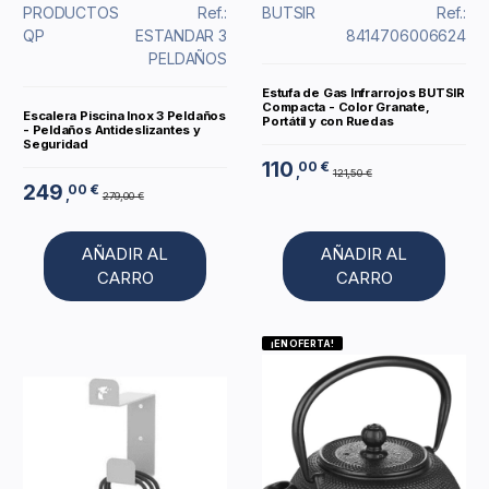
PRODUCTOS
Ref.:
BUTSIR
Ref.:
QP
ESTANDAR 3
8414706006624
PELDAÑOS
Estufa de Gas Infrarrojos BUTSIR
Compacta - Color Granate,
Escalera Piscina Inox 3 Peldaños
Portátil y con Ruedas
- Peldaños Antideslizantes y
Seguridad
110
00 €
,
121,50 €
249
00 €
,
279,00 €
AÑADIR AL
AÑADIR AL
CARRO
CARRO
¡EN OFERTA!