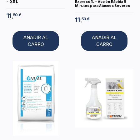
- 0,5 L
Express 1L – Acción Rápida 5
Minutos para Atascos Severos
11
50 €
,
11
50 €
,
AÑADIR AL
AÑADIR AL
CARRO
CARRO