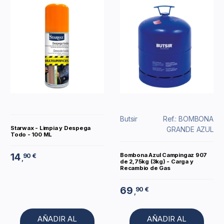
Butsir
Ref.: BOMBONA
Starwax - Limpia y Despega
GRANDE AZUL
Todo - 100 ML
14
Bombona Azul Campingaz 907
90 €
,
de 2,75kg (3kg) - Carga y
Recambio de Gas
69
90 €
,
AÑADIR AL
AÑADIR AL