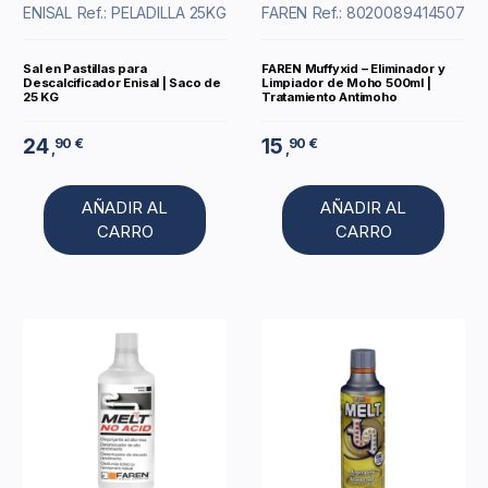
ENISAL
Ref.: PELADILLA 25KG
FAREN
Ref.: 8020089414507
Sal en Pastillas para
FAREN Muffyxid – Eliminador y
Descalcificador Enisal | Saco de
Limpiador de Moho 500ml |
25 KG
Tratamiento Antimoho
24
15
90 €
90 €
,
,
AÑADIR AL
AÑADIR AL
CARRO
CARRO