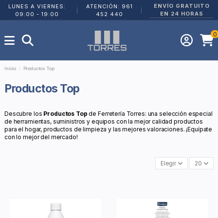
ENVÍO GRATUITO
LUNES A VIERNES:
ATENCIÓN: 961
|
|
EN 24 HORAS
09:00 - 19:00
452 440
0
Inicio
Productos Top
Productos Top
Descubre los
Productos Top
de Ferretería Torres: una selección especial
de herramientas, suministros y equipos con la mejor calidad productos
para el hogar, productos de limpieza y las mejores valoraciones. ¡Equípate
con lo mejor del mercado!
Elegir
20