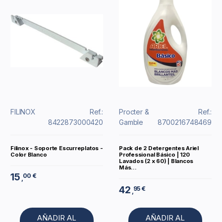
FILINOX
Ref.:
Procter &
Ref.:
8422873000420
Gamble
8700216748469
Filinox - Soporte Escurreplatos -
Pack de 2 Detergentes Ariel
Color Blanco
Professional Básico | 120
Lavados (2 x 60) | Blancos
Más...
15
00 €
,
42
95 €
,
AÑADIR AL
AÑADIR AL