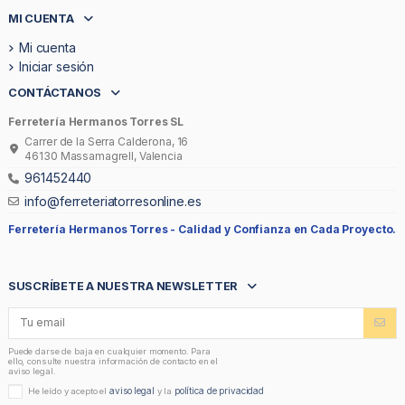
MI CUENTA
Mi cuenta
Iniciar sesión
CONTÁCTANOS
Ferretería Hermanos Torres SL
Carrer de la Serra Calderona, 16
46130 Massamagrell, Valencia
961452440
info@ferreteriatorresonline.es
Ferretería Hermanos Torres -
Calidad y Confianza en Cada Proyecto.
SUSCRÍBETE A NUESTRA NEWSLETTER
Puede darse de baja en cualquier momento. Para
ello, consulte nuestra información de contacto en el
aviso legal.
aviso legal
política de privacidad
He leído y acepto el
y la