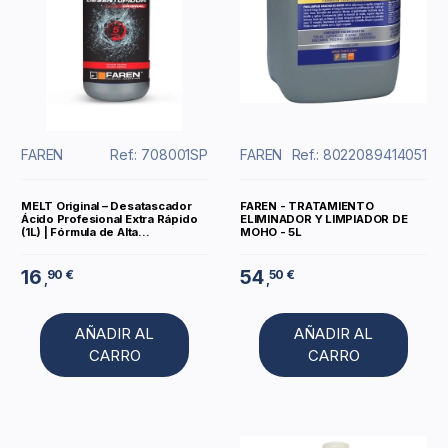
FAREN
Ref.: 708001SP
FAREN
Ref.: 8022089414051
MELT Original – Desatascador
FAREN - TRATAMIENTO
Ácido Profesional Extra Rápido
ELIMINADOR Y LIMPIADOR DE
(1L) | Fórmula de Alta...
MOHO - 5L
16
54
90 €
50 €
,
,
AÑADIR AL
AÑADIR AL
CARRO
CARRO