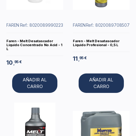
FAREN
Ref.: 8020089990223
FAREN
Ref.: 8020089708507
Faren - Melt Desatascador
Faren - Melt Desatascador
Líquido Concentrado No Acid - 1
Líquido Profesional - 0,5 L
L
11
95 €
,
10
95 €
,
AÑADIR AL
AÑADIR AL
CARRO
CARRO