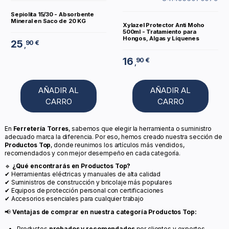
Sepiolita 15/30 - Absorbente
Mineral en Saco de 20 KG
Xylazel Protector Anti Moho
500ml - Tratamiento para
Hongos, Algas y Líquenes
25
90 €
,
16
90 €
,
AÑADIR AL
AÑADIR AL
CARRO
CARRO
En
Ferretería Torres
, sabemos que elegir la herramienta o suministro
adecuado marca la diferencia. Por eso, hemos creado nuestra sección de
Productos Top
, donde reunimos los artículos más vendidos,
recomendados y con mejor desempeño en cada categoría.
🔹
¿Qué encontrarás en Productos Top?
✔ Herramientas eléctricas y manuales de alta calidad
✔ Suministros de construcción y bricolaje más populares
✔ Equipos de protección personal con certificaciones
✔ Accesorios esenciales para cualquier trabajo
📢
Ventajas de comprar en nuestra categoría Productos Top:
Productos
probados y recomendados
por clientes y expertos