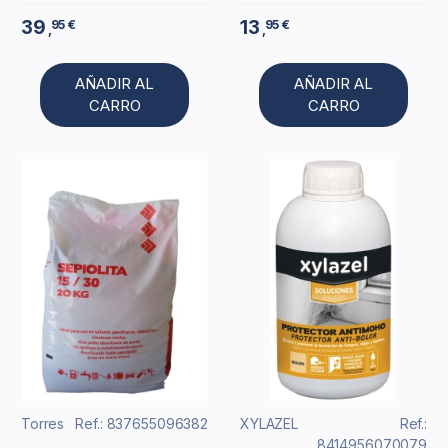
39
13
95 €
95 €
,
,
AÑADIR AL
AÑADIR AL
CARRO
CARRO
Torres
Ref.: 837655096382
XYLAZEL
Ref.:
8414956070079