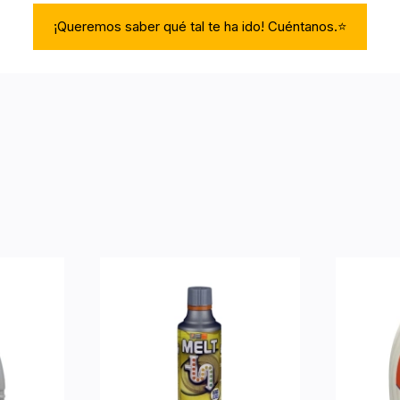
¡Queremos saber qué tal te ha ido! Cuéntanos.⭐