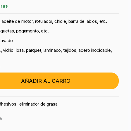
oras
 aceite de motor, rotulador, chicle, barra de labios, etc.
tiquetas, pegamento, etc.
 lavado
, vidrio, loza, parquet, laminado, tejidos, acero inoxidable,
a
AÑADIR AL CARRO
dhesivos
eliminador de grasa
a