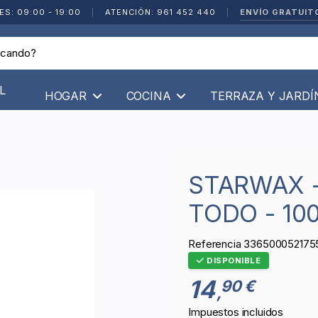
ENVÍO GRATUIT
ES: 09:00 - 19:00
|
ATENCIÓN: 961 452 440
|
L
HOGAR
COCINA
TERRAZA Y JARD
STARWAX - LIMPIA Y DESPEGA
TODO - 10
Referencia
336500052175
DISPONIBLE
14
90 €
,
Impuestos incluidos