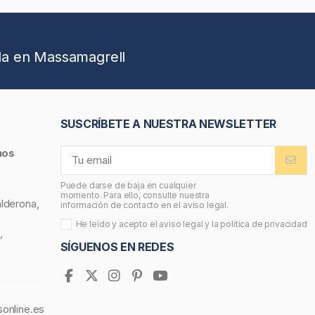
da en Massamagrell
SUSCRÍBETE A NUESTRA NEWSLETTER
nos
Puede darse de baja en cualquier
momento. Para ello, consulte nuestra
alderona,
información de contacto en el aviso legal.
He leído y acepto el
aviso legal
y la
política de privacidad
,
SÍGUENOS EN REDES
sonline.es