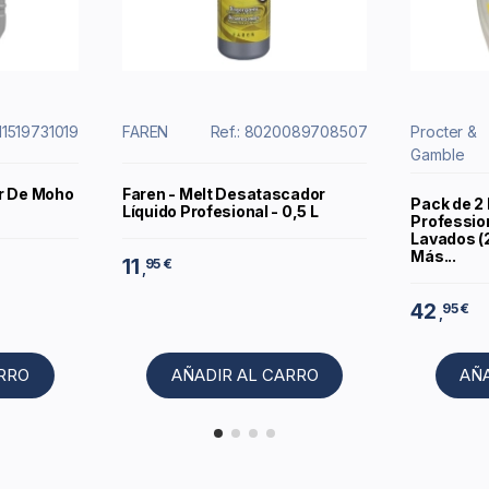
411519731019
FAREN
Ref.: 8020089708507
Procter &
Gamble
r De Moho
Faren - Melt Desatascador
Pack de 2
Líquido Profesional - 0,5 L
Profession
Lavados (2
Más...
11
95 €
,
42
95 €
,
ARRO
AÑADIR AL CARRO
AÑ