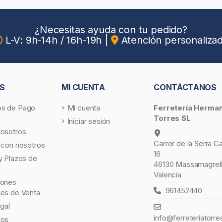
¿Necesitas ayuda con tu pedido?
L-V: 9h-14h / 16h-19h
|
Atención personaliza
S
MI CUENTA
CONTÁCTANOS
s de Pago
Mi cuenta
Ferretería Herma
Torres SL
Iniciar sesión
nosotros
Carrer de la Serra C
 con nosotros
16
y Plazos de
46130 Massamagrell
a
Valencia
iones
961452440
les de Venta
egal
info@ferreteriatorre
gos