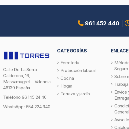
961 452 440
|
CATEGORÍAS
ENLACE
Ferretería
Método
Seguro
Calle De La Serra
Protección laboral
Calderona, 16,
Sobre 
Cocina
Massamagrell - Valencia
Trabaja
Hogar
46130 España.
Envíos 
Terraza y jardín
Teléfono
96 145 24 40
Entreg
Condic
WhatsApp:
654 224 940
Genera
Aviso l
Catálo