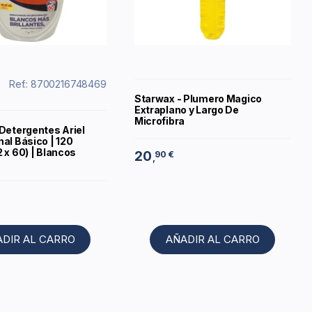
Ref.: 8700216748469
Starwax - Plumero Magico
Extraplano y Largo De
Microfibra
 Detergentes Ariel
al Básico | 120
 x 60) | Blancos
20
90 €
,
ADIR AL CARRO
AÑADIR AL CARRO