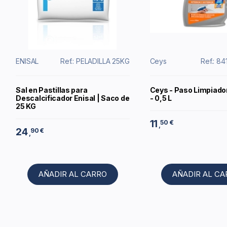
ENISAL
Ref.: PELADILLA 25KG
Ceys
Ref.: 8
Sal en Pastillas para
Ceys - Paso Limpiado
Descalcificador Enisal | Saco de
- 0,5 L
25 KG
11
50 €
,
24
90 €
,
AÑADIR AL CARRO
AÑADIR AL C