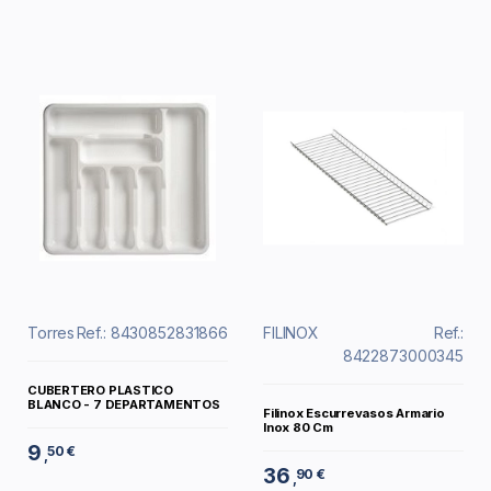
Torres
Ref.: 8430852831866
FILINOX
Ref.:
8422873000345
CUBERTERO PLASTICO
BLANCO - 7 DEPARTAMENTOS
Filinox Escurrevasos Armario
Inox 80 Cm
9
50 €
,
36
90 €
,