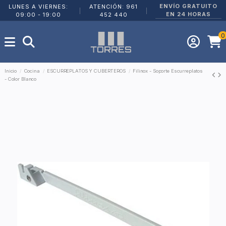
ENVÍO GRATUITO
LUNES A VIERNES:
ATENCIÓN: 961
|
|
EN 24 HORAS
09:00 - 19:00
452 440
0
Inicio
Cocina
ESCURREPLATOS Y CUBERTEROS
Filinox - Soporte Escurreplatos
- Color Blanco