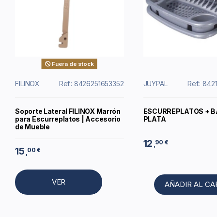
Fuera de stock
FILINOX
Ref.: 8426251653352
JUYPAL
Ref.: 84
Soporte Lateral FILINOX Marrón
ESCURREPLATOS + B
para Escurreplatos | Accesorio
PLATA
de Mueble
12
90 €
,
15
00 €
,
VER
AÑADIR AL C