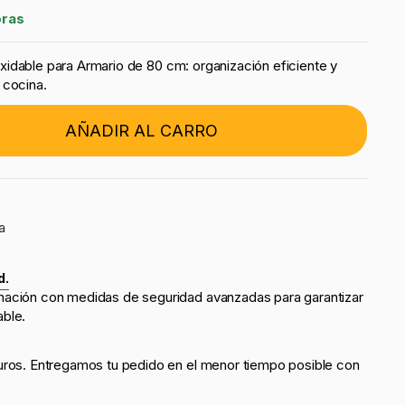
oras
idable para Armario de 80 cm: organización eficiente y
 cocina.
AÑADIR AL CARRO
a
d.
mación con medidas de seguridad avanzadas para garantizar
able.
uros. Entregamos tu pedido en el menor tiempo posible con