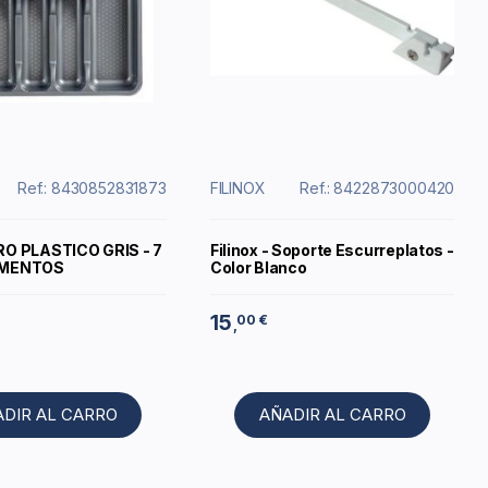
Ref.: 8430852831873
FILINOX
Ref.: 8422873000420
O PLASTICO GRIS - 7
Filinox - Soporte Escurreplatos -
MENTOS
Color Blanco
15
00 €
,
ADIR AL CARRO
AÑADIR AL CARRO