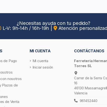
¿Necesitas ayuda con tu pedido?
L-V: 9h-14h / 16h-19h
|
Atención personaliza
S
MI CUENTA
CONTÁCTANOS
s de Pago
Mi cuenta
Ferretería Herma
Torres SL
Iniciar sesión
nosotros
Carrer de la Serra C
 con nosotros
16
y Plazos de
46130 Massamagrell
a
Valencia
iones
961452440
les de Venta