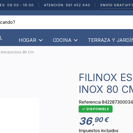
ENVÍO GRATUIT
ES: 09:00 - 19:00
|
ATENCIÓN: 961 452 440
|
L
HOGAR
COCINA
TERRAZA Y JARD
s Armario Inox 80 Cm
FILINOX ESCURREVASOS ARMARIO
INOX 80 C
Referencia
842287300034
DISPONIBLE
36
90 €
,
Impuestos incluidos