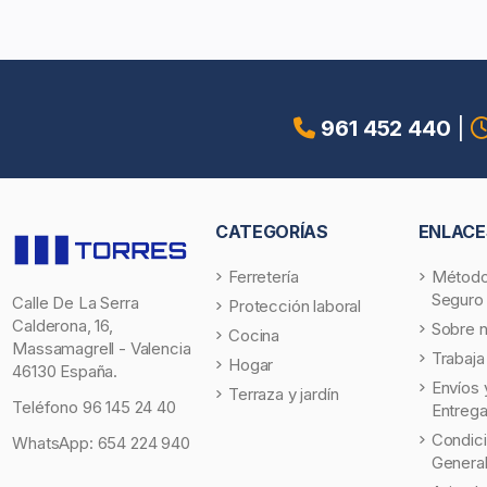
961 452 440
|
CATEGORÍAS
ENLACE
Ferretería
Método
Seguro
Calle De La Serra
Protección laboral
Calderona, 16,
Sobre 
Cocina
Massamagrell - Valencia
Trabaja
Hogar
46130 España.
Envíos 
Terraza y jardín
Teléfono
96 145 24 40
Entreg
Condic
WhatsApp:
654 224 940
Genera