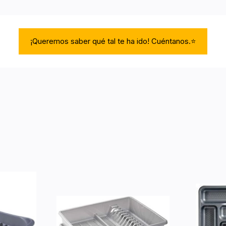
¡Queremos saber qué tal te ha ido! Cuéntanos.⭐