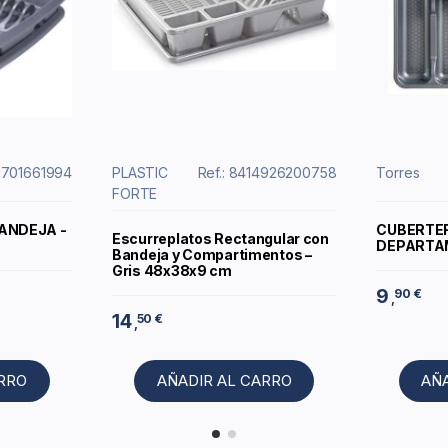
21701661994
PLASTIC
Ref.: 8414926200758
Torres
FORTE
ANDEJA -
CUBERTER
Escurreplatos Rectangular con
DEPARTA
Bandeja y Compartimentos –
Gris 48x38x9 cm
9
90 €
,
14
50 €
,
ARRO
AÑADIR AL CARRO
AÑ