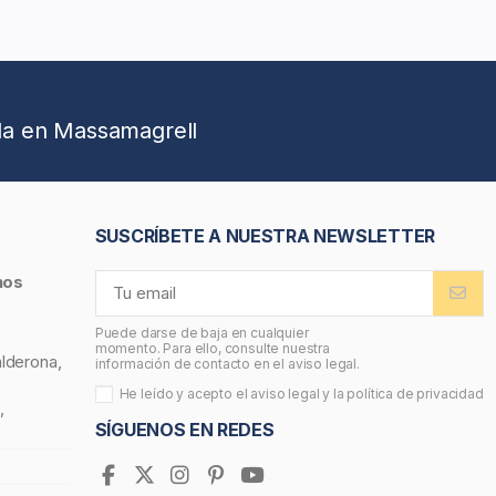
da en Massamagrell
SUSCRÍBETE A NUESTRA NEWSLETTER
nos
Puede darse de baja en cualquier
momento. Para ello, consulte nuestra
alderona,
información de contacto en el aviso legal.
He leído y acepto el
aviso legal
y la
política de privacidad
,
SÍGUENOS EN REDES