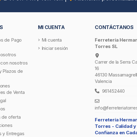
S
MI CUENTA
CONTÁCTANOS
s de Pago
Mi cuenta
Ferretería Herma
Torres SL
Iniciar sesión
nosotros
Carrer de la Serra C
 con nosotros
16
y Plazos de
46130 Massamagrell
a
Valencia
iones
961452440
les de Venta
egal
info@ferreteriatorre
gos
s de oferta
Ferretería Herma
ciones
Torres -
Calidad y
Confianza en Cad
 y Entregas