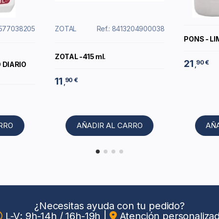
11577038205
ZOTAL
Ref.: 8413204900038
PONS - LI
ZOTAL -415 ml.
21
90 €
 DIARIO
,
11
90 €
,
ARRO
AÑADIR AL CARRO
AÑ
¿Necesitas ayuda con tu pedido?
L-V: 9h-14h / 16h-19h
|
Atención personaliza