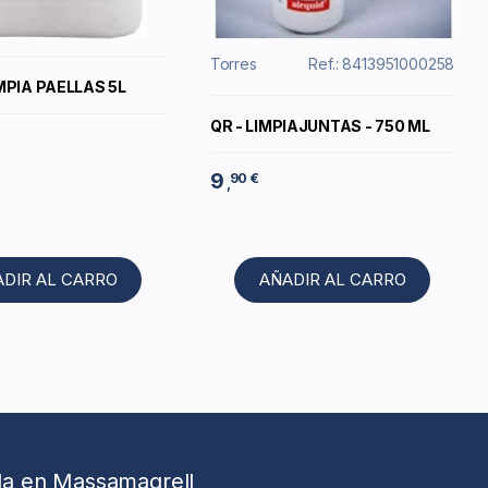
Torres
Ref.: 8413951000258
MPIA PAELLAS 5L
QR - LIMPIAJUNTAS - 750 ML
9
90 €
,
ADIR AL CARRO
AÑADIR AL CARRO
da en Massamagrell