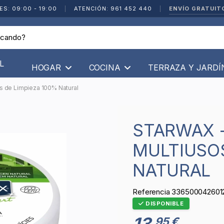
ENVÍO GRATUIT
ES: 09:00 - 19:00
|
ATENCIÓN: 961 452 440
|
L
HOGAR
COCINA
TERRAZA Y JARD
os de Limpieza 100% Natural
STARWAX - PIEDRA BLANCA
MULTIUSOS
NATURAL
Referencia
336500042601
DISPONIBLE
13
95 €