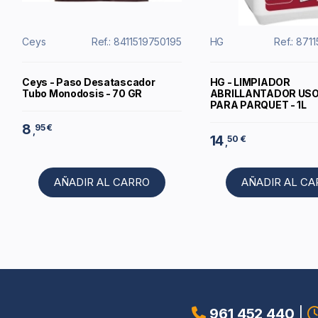
Ceys
Ref.: 8411519750195
HG
Ref.: 87
Ceys - Paso Desatascador
HG - LIMPIADOR
Tubo Monodosis - 70 GR
ABRILLANTADOR USO
PARA PARQUET - 1L
8
95 €
,
14
50 €
,
AÑADIR AL CARRO
AÑADIR AL C
961 452 440
|