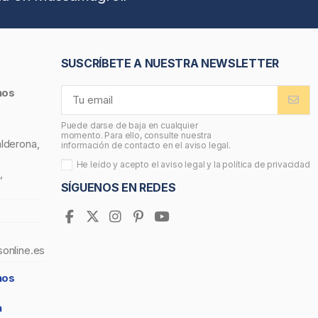
SUSCRÍBETE A NUESTRA NEWSLETTER
nos
Puede darse de baja en cualquier
momento. Para ello, consulte nuestra
alderona,
información de contacto en el aviso legal.
He leído y acepto el
aviso legal
y la
política de privacidad
,
SÍGUENOS EN REDES
sonline.es
nos
a