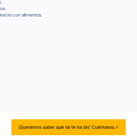
s.
jos.
ntacto con alimentos.
¡Queremos saber qué tal te ha ido! Cuéntanos.⭐