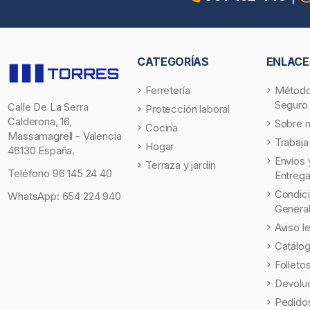
CATEGORÍAS
ENLACE
Ferretería
Método
Seguro
Calle De La Serra
Protección laboral
Calderona, 16,
Sobre 
Cocina
Massamagrell - Valencia
Trabaja
Hogar
46130 España.
Envíos 
Terraza y jardín
Teléfono
96 145 24 40
Entreg
Condic
WhatsApp:
654 224 940
Genera
Aviso l
Catálo
Folleto
Devolu
Pedidos