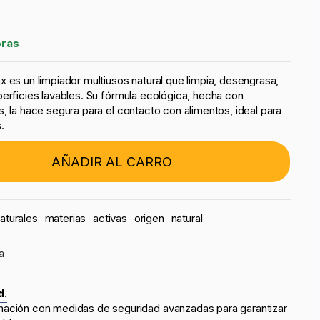
oras
 es un limpiador multiusos natural que limpia, desengrasa,
perficies lavables. Su fórmula ecológica, hecha con
, la hace segura para el contacto con alimentos, ideal para
.
AÑADIR AL CARRO
aturales
materias
activas
origen
natural
a
d.
mación con medidas de seguridad avanzadas para garantizar