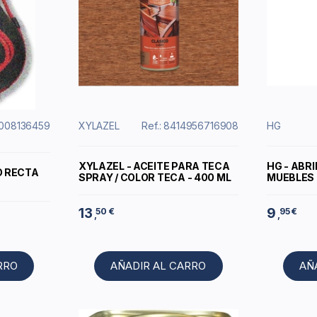
6008136459
XYLAZEL
Ref.: 8414956716908
HG
XYLAZEL - ACEITE PARA TECA
HG - ABR
O RECTA
SPRAY / COLOR TECA - 400 ML
MUEBLES 
13
9
50 €
95 €
,
,
RRO
AÑADIR AL CARRO
AÑ