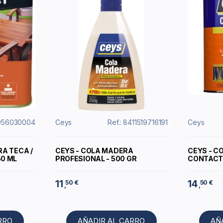
4956030004
Ceys
Ref.: 8411519716191
Ceys
RA TECA /
CEYS - COLA MADERA
CEYS - C
50 ML
PROFESIONAL - 500 GR
CONTACTC
11
14
50 €
50 €
,
,
RRO
AÑADIR AL CARRO
AÑ