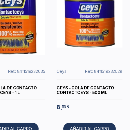
Ref.: 8411519232035
Ceys
Ref.: 8411519232028
OLA DE CONTACTO
CEYS - COLA DE CONTACTO
EYS - 1 L
CONTACTCEYS - 500 ML
8
95 €
,
ADIR AL CARRO
AÑADIR AL CARRO