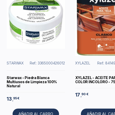
STARWAX
Ref.: 3365000426012
XYLAZEL
Ref.: 841
Starwax - Piedra Blanca
XYLAZEL - ACEITE PA
Multiusos de Limpieza 100%
COLOR INCOLORO - 7
Natural
17
90 €
,
13
95 €
,
AÑADIR AL CARRO
AÑADIR AL CA