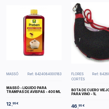
MASSÓ
Ref.: 8424084000183
FLORES
Ref.: 842
CORTÉS
MASSÓ - LIQUIDO PARA
BOTA DE CUERO VIEJ
TRAMPAS DE AVISPAS - 400 ML
PARA VINO - 1L
12
95 €
,
46
95 €
,