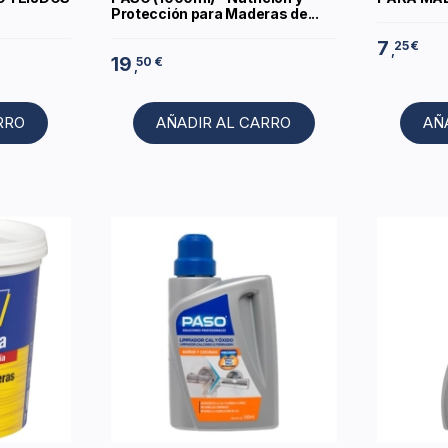
Protección para Maderas de...
7
25 €
,
19
50 €
,
RRO
AÑADIR AL CARRO
AÑ