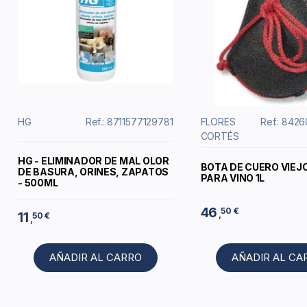
HG
Ref.: 8711577129781
FLORES
Ref.: 842
CORTÉS
HG - ELIMINADOR DE MAL OLOR
BOTA DE CUERO VIEJ
DE BASURA, ORINES, ZAPATOS
PARA VINO 1L
- 500ML
46
50 €
,
11
50 €
,
AÑADIR AL CARRO
AÑADIR AL CA