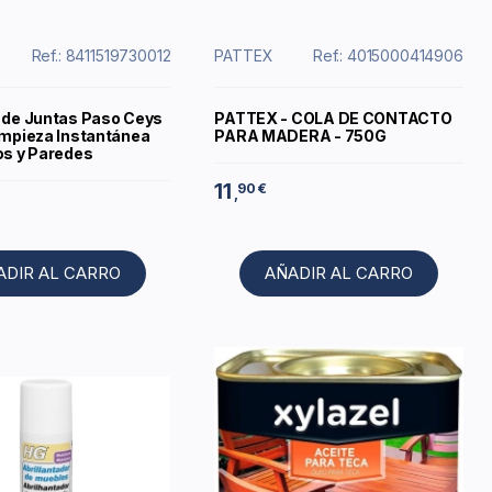
Ref.: 8411519730012
PATTEX
Ref.: 4015000414906
 de Juntas Paso Ceys
PATTEX - COLA DE CONTACTO
impieza Instantánea
PARA MADERA - 750G
os y Paredes
11
90 €
,
ADIR AL CARRO
AÑADIR AL CARRO