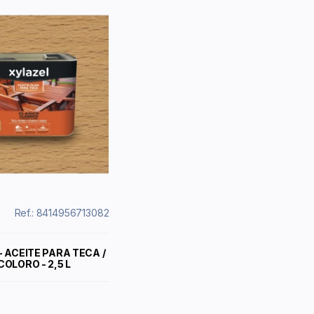
Ref.: 8414956713082
- ACEITE PARA TECA /
OLORO - 2,5 L