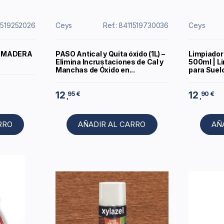
11519252026
Ceys
Ref.: 8411519730036
Ceys
A MADERA
PASO Antical y Quita óxido (1L) –
Limpiador
Elimina Incrustaciones de Cal y
500ml | L
Manchas de Óxido en...
para Suel
12
12
95 €
90 €
,
,
RRO
AÑADIR AL CARRO
AÑ