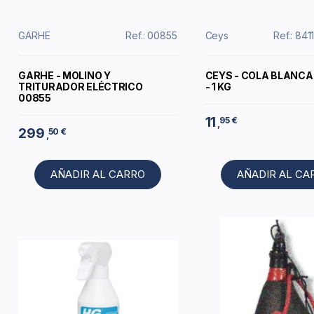
GARHE
Ref.: 00855
Ceys
Ref.: 84
GARHE - MOLINO Y
CEYS - COLA BLANC
TRITURADOR ELÉCTRICO
- 1 KG
00855
11
95 €
,
299
50 €
,
AÑADIR AL CARRO
AÑADIR AL CA