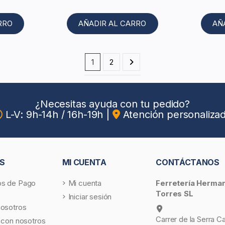
RRO
AÑADIR AL CARRO
AÑ
1
2
¿Necesitas ayuda con tu pedido?
L-V: 9h-14h / 16h-19h
|
Atención personaliza
S
MI CUENTA
CONTÁCTANOS
s de Pago
Mi cuenta
Ferretería Herma
Torres SL
Iniciar sesión
nosotros
Carrer de la Serra C
 con nosotros