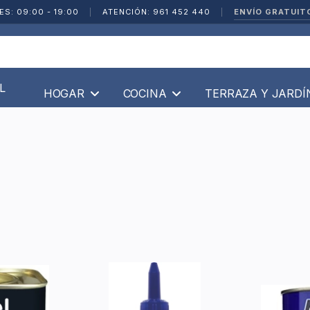
ENVÍO GRATUIT
ES: 09:00 - 19:00
|
ATENCIÓN: 961 452 440
|
L
HOGAR
COCINA
TERRAZA Y JARD
a