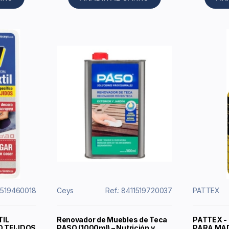
11519460018
Ceys
Ref.: 8411519720037
PATTEX
TIL
Renovador de Muebles de Teca
PATTEX -
O TEIJDOS
PASO (1000ml) – Nutrición y
PARA MAD