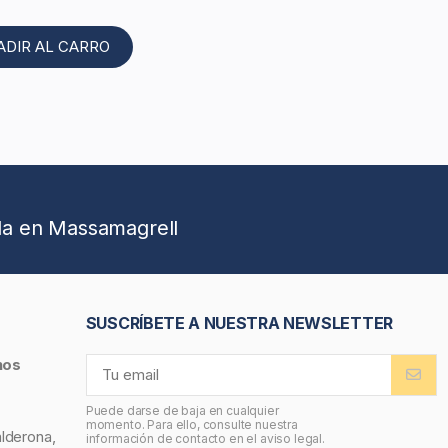
ADIR AL CARRO
da en Massamagrell
SUSCRÍBETE A NUESTRA NEWSLETTER
nos
Puede darse de baja en cualquier
momento. Para ello, consulte nuestra
alderona,
información de contacto en el aviso legal.