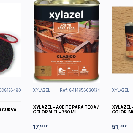
6008136480
XYLAZEL
Ref.: 8414956030134
XYLAZEL
XYLAZEL - ACEITE PARA TECA /
XYLAZEL 
O CURVA
COLOR MIEL - 750 ML
COLOR INC
17
51
50 €
90 €
,
,