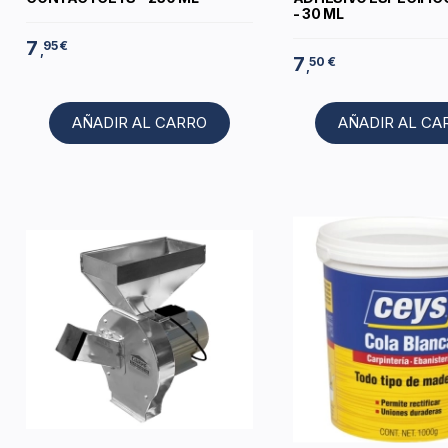
- 30 ML
7
95 €
,
7
50 €
,
AÑADIR AL CARRO
AÑADIR AL CA