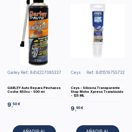
Garley
Ref.: 8414227085337
Ceys
Ref.: 8411519755732
GARLEY Auto Repara Pinchazos
Ceys - Silicona Transparente
Coche 650cc - 500 ml
Stop Moho Xpress Translúcido
- 125 ML
9
50 €
,
9
95 €
,
AÑADIR AL
AÑADIR AL