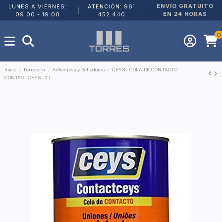
ENVÍO GRATUITO
LUNES A VIERNES:
ATENCIÓN: 961
|
|
EN 24 HORAS
09:00 - 19:00
452 440
0
Inicio
Ferretería
Adhesivos y Selladores
CEYS - COLA DE CONTACTO
CONTACTCEYS - 1 L