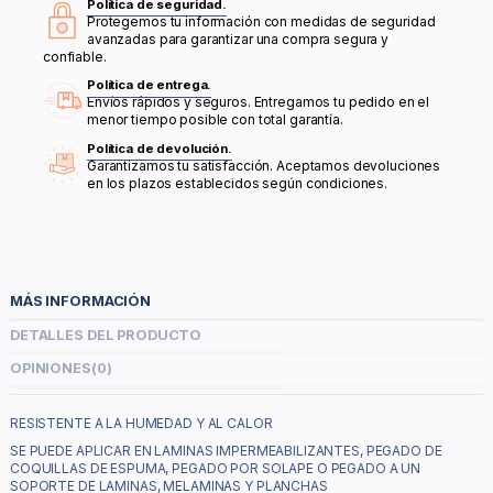
Política de seguridad.
Protegemos tu información con medidas de seguridad
avanzadas para garantizar una compra segura y
confiable.
Política de entrega.
Envíos rápidos y seguros. Entregamos tu pedido en el
menor tiempo posible con total garantía.
Política de devolución.
Garantizamos tu satisfacción. Aceptamos devoluciones
en los plazos establecidos según condiciones.
MÁS INFORMACIÓN
DETALLES DEL PRODUCTO
OPINIONES
(0)
RESISTENTE A LA HUMEDAD Y AL CALOR
SE PUEDE APLICAR EN LAMINAS IMPERMEABILIZANTES, PEGADO DE
COQUILLAS DE ESPUMA, PEGADO POR SOLAPE O PEGADO A UN
SOPORTE DE LAMINAS, MELAMINAS Y PLANCHAS