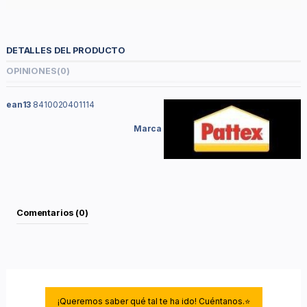
DETALLES DEL PRODUCTO
OPINIONES
(0)
ean13
8410020401114
Marca
Comentarios (0)
¡Queremos saber qué tal te ha ido! Cuéntanos.⭐