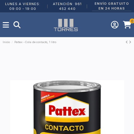
ENVÍO GRATUITO
LUNES A VIERNES:
ATENCIÓN: 961
|
|
EN 24 HORAS
09:00 - 19:00
452 440
0
Inicio
Pattex - Cola de contacto, 1 litro