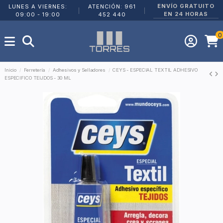
ENVÍO GRATUITO
LUNES A VIERNES:
ATENCIÓN: 961
|
|
EN 24 HORAS
09:00 - 19:00
452 440
0
Inicio
Ferretería
Adhesivos y Selladores
CEYS - ESPECIAL TEXTIL ADHESIVO
ESPECIFICO TEIJDOS - 30 ML