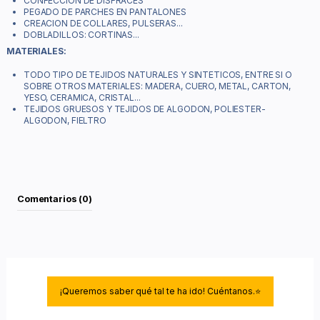
CONFECCION DE DISFRACES
PEGADO DE PARCHES EN PANTALONES
CREACION DE COLLARES, PULSERAS...
DOBLADILLOS: CORTINAS...
MATERIALES:
TODO TIPO DE TEJIDOS NATURALES Y SINTETICOS, ENTRE SI O
SOBRE OTROS MATERIALES: MADERA, CUERO, METAL, CARTON,
YESO, CERAMICA, CRISTAL...
TEJIDOS GRUESOS Y TEJIDOS DE ALGODON, POLIESTER-
ALGODON, FIELTRO
Comentarios (0)
¡Queremos saber qué tal te ha ido! Cuéntanos.⭐