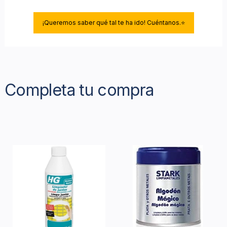
¡Queremos saber qué tal te ha ido! Cuéntanos.⭐
Completa tu compra