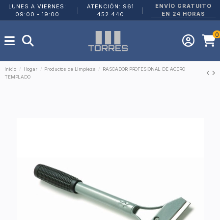
ENVÍO GRATUITO
LUNES A VIERNES:
ATENCIÓN: 961
|
|
EN 24 HORAS
09:00 - 19:00
452 440
0
Inicio
Hogar
Productos de Limpieza
RASCADOR PROFESIONAL DE ACERO
TEMPLADO