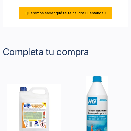
¡Queremos saber qué tal te ha ido! Cuéntanos.⭐
Completa tu compra