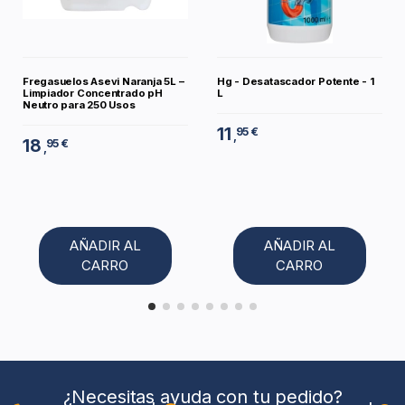
Fregasuelos Asevi Naranja 5L –
Hg - Desatascador Potente - 1
Limpiador Concentrado pH
L
Neutro para 250 Usos
11
95 €
,
18
95 €
,
AÑADIR AL
AÑADIR AL
CARRO
CARRO
¿Necesitas ayuda con tu pedido?