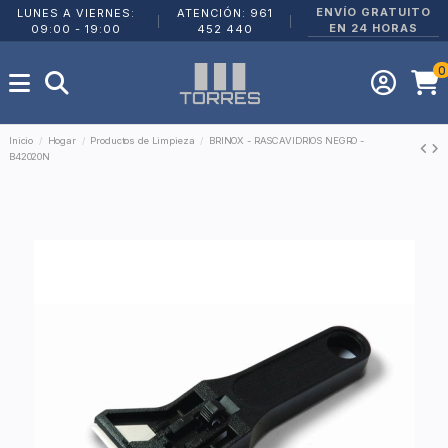
ENVÍO GRATUITO
LUNES A VIERNES:
ATENCIÓN: 961
|
|
EN 24 HORAS
09:00 - 19:00
452 440
0
Inicio
Hogar
Productos de Limpieza
BRINOX - RASCAVIDRIOS NEGRO -
B42020N