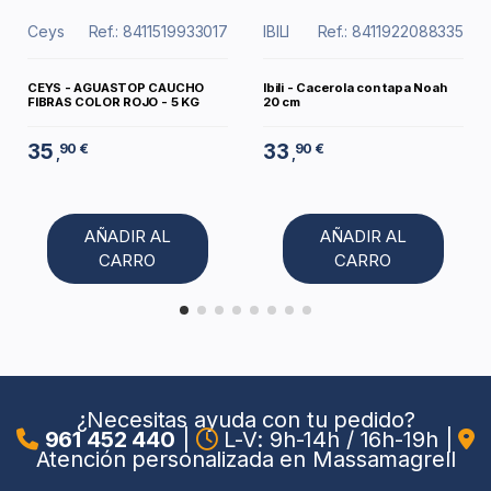
Ceys
Ref.: 8411519933017
IBILI
Ref.: 8411922088335
CEYS - AGUASTOP CAUCHO
Ibili - Cacerola con tapa Noah
FIBRAS COLOR ROJO - 5 KG
20 cm
35
33
90 €
90 €
,
,
AÑADIR AL
AÑADIR AL
CARRO
CARRO
¿Necesitas ayuda con tu pedido?
961 452 440
|
L-V: 9h-14h / 16h-19h
|
Atención personalizada en Massamagrell