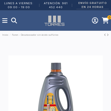
ENVÍO GRATUITO
LUNES A VIERNES:
ATENCIÓN: 961
|
|
EN 24 HORAS
09:00 - 19:00
452 440
0
Inicio
Faren - Desatascador sin ácido sulfúrico