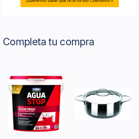
¡Queremos saber qué tal te ha ido! Cuéntanos.⭐
Completa tu compra