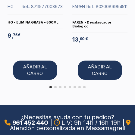
HG
Ref.: 8711577008673
FAREN
Ref.: 8020089994511
HG - ELIMINA GRASA - 500ML
FAREN - Desatascador
Biológico
9
75 €
,
13
90 €
,
AÑADIR AL
AÑADIR AL
CARRO
CARRO
¿Necesitas ayuda con tu pedido?
961 452 440
|
L-V: 9h-14h / 16h-19h
|
Atención personalizada en Massamagrell