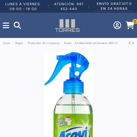
ENVÍO GRATUITO
LUNES A VIERNES:
ATENCIÓN: 961
|
|
EN 24 HORAS
09:00 - 19:00
452 440
0
Inicio
Hogar
Productos de Limpieza
Asevi - Ambientador primavera 400 ml