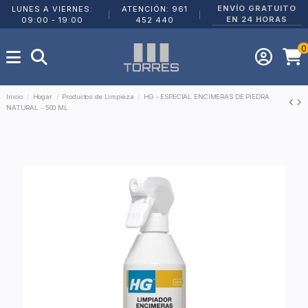
ENVÍO GRATUITO
LUNES A VIERNES:
ATENCIÓN: 961
|
|
EN 24 HORAS
09:00 - 19:00
452 440
0
Inicio
Hogar
Productos de Limpieza
HG - ESPECIAL ENCIMERAS DE PIEDRA
NATURAL - 500 ML