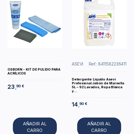
ASEVI
Ref.: 8411582236411
OSBORN - KIT DE PULIDO PARA
ACRÍLICOS
Detergente Líquido Asevi
Profesional Jabón de Marsella
23
90 €
5L – 92 Lavados, Ropa Blanca
,
y...
14
90 €
,
AÑADIR AL
AÑADIR AL
CARRO
CARRO