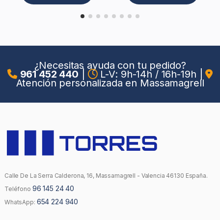
¿Necesitas ayuda con tu pedido?
961 452 440
|
L-V: 9h-14h / 16h-19h
|
Atención personalizada en Massamagrell
Calle De La Serra Calderona, 16, Massamagrell - Valencia 46130 España.
96 145 24 40
Teléfono
654 224 940
WhatsApp: