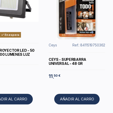
En espera
Ceys
Ref.: 8411519750362
PROYECTOR LED - 50
500 LUMENES LUZ
CEYS - SUPERBARRA
UNIVERSAL - 48 GR
11
50 €
,
ADIR AL CARRO
AÑADIR AL CARRO