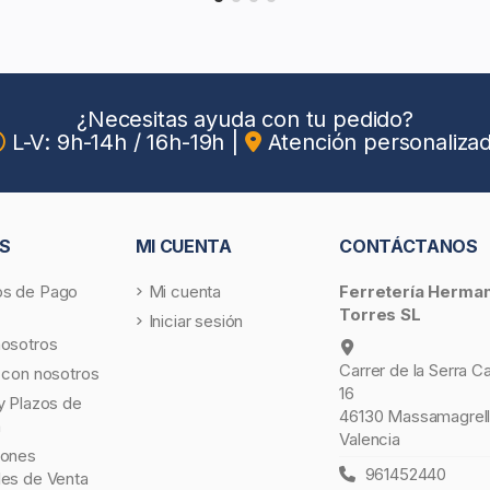
¿Necesitas ayuda con tu pedido?
L-V: 9h-14h / 16h-19h
|
Atención personaliza
S
MI CUENTA
CONTÁCTANOS
s de Pago
Mi cuenta
Ferretería Herma
Torres SL
Iniciar sesión
nosotros
Carrer de la Serra C
 con nosotros
16
y Plazos de
46130 Massamagrell
a
Valencia
iones
961452440
les de Venta