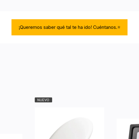
¡Queremos saber qué tal te ha ido! Cuéntanos.⭐
NUEVO