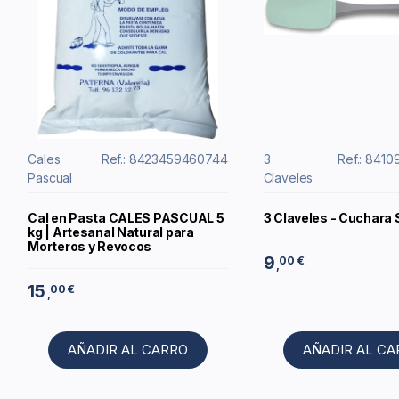
Cales
Ref.: 8423459460744
3
Ref.: 841
Pascual
Claveles
Cal en Pasta CALES PASCUAL 5
3 Claveles - Cuchara 
kg | Artesanal Natural para
Morteros y Revocos
9
00 €
,
15
00 €
,
AÑADIR AL CARRO
AÑADIR AL C