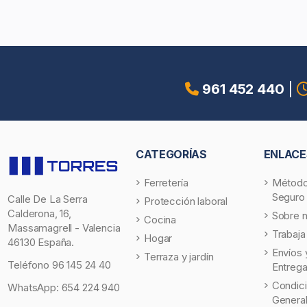
961 452 440
|
CATEGORÍAS
ENLACE
Ferretería
Método
Seguro
Calle De La Serra
Protección laboral
Calderona, 16,
Sobre 
Cocina
Massamagrell - Valencia
Trabaja
Hogar
46130 España.
Envíos 
Terraza y jardín
Teléfono
96 145 24 40
Entreg
Condic
WhatsApp:
654 224 940
Genera