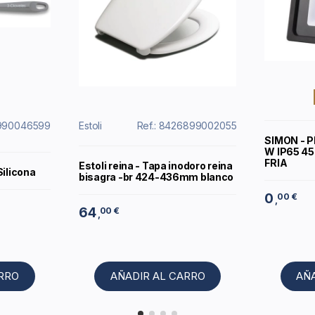
0990046599
Estoli
Ref.: 8426899002055
SIMON - 
W IP65 4
FRIA
Estoli reina - Tapa inodoro reina
Silicona
bisagra -br 424-436mm blanco
0
00 €
,
64
00 €
,
ARRO
AÑADIR AL CARRO
AÑ