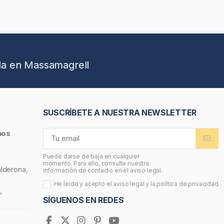
da en Massamagrell
SUSCRÍBETE A NUESTRA NEWSLETTER
nos
Puede darse de baja en cualquier
momento. Para ello, consulte nuestra
alderona,
información de contacto en el aviso legal.
He leído y acepto el
aviso legal
y la
política de privacidad
,
SÍGUENOS EN REDES