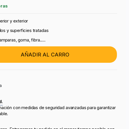
oras
rior y exterior
dos y superficies tratadas
mparas, goma, fibra.....
AÑADIR AL CARRO
a
d.
mación con medidas de seguridad avanzadas para garantizar
able.