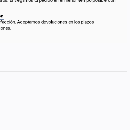
uros. Entregamos tu pedido en el menor tiempo posible con
ón.
sfacción. Aceptamos devoluciones en los plazos
iones.