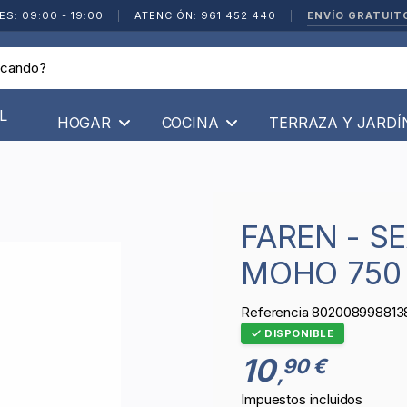
ENVÍO GRATUIT
ES: 09:00 - 19:00
|
ATENCIÓN: 961 452 440
|
L
HOGAR
COCINA
TERRAZA Y JARD
FAREN - SEA07 - LIMPIADOR DE
MOHO 750
Referencia
802008998813
DISPONIBLE
10
90 €
,
Impuestos incluidos