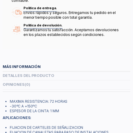
confiable.
Política de entrega.
Envíos rápidos y seguros. Entregamos tu pedido en el
menor tiempo posible con total garantía.
Política de devolución.
Garantizamos tu satisfacción. Aceptamos devoluciones
en los plazos establecidos según condiciones.
MÁS INFORMACIÓN
DETALLES DEL PRODUCTO
OPINIONES
(0)
MAXIMA RESISTENCIA: 72 HORAS
-30ºC A +150ºC
ESPESOR DE LA CINTA: 1 MM
APLICACIONES:
FIJACION DE CARTELES DE SEÑALIZACION
FIJACION DE CANALETAS PARA PASO DE INSTALACIONES