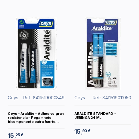
Ceys
Ref.: 8411519000849
Ceys
Ref.: 8411519011050
Ceys - Araldite - Adhesivo gran
ARALDITE STANDARD -
resistencia - Pegamneto
JERINGA 24 ML
bicomponente extra fuerte...
15
90 €
,
15
25 €
,