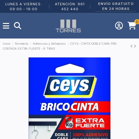
ENVÍO GRATUITO
LUNES A VIERNES:
ATENCIÓN: 961
|
|
EN 24 HORAS
09:00 - 19:00
452 440
0
Inicio
Ferretería
Adhesivos y Selladores
CEYS - CINTA DOBLE CARA PRE-
CORTADA EXTRA FUERTE - 9 TIRAS