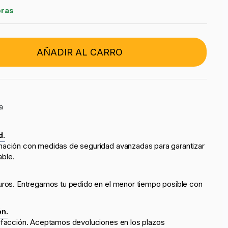
oras
AÑADIR AL CARRO
a
d.
mación con medidas de seguridad avanzadas para garantizar
able.
uros. Entregamos tu pedido en el menor tiempo posible con
ón.
sfacción. Aceptamos devoluciones en los plazos