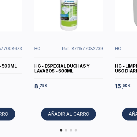
11577008673
HG
Ref.: 8711577082239
HG
- 500ML
HG - ESPECIAL DUCHAS Y
HG - LIM
LAVABOS - 500ML
USO DIARI
8
15
75 €
50 €
,
,
ARRO
AÑADIR AL CARRO
AÑ