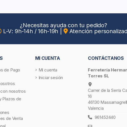
¿Necesitas ayuda con tu pedido?
L-V: 9h-14h / 16h-19h
|
Atención personaliza
S
MI CUENTA
CONTÁCTANOS
s de Pago
Mi cuenta
Ferretería Herma
Torres SL
Iniciar sesión
nosotros
Carrer de la Serra C
 con nosotros
16
y Plazos de
46130 Massamagrell
a
Valencia
iones
961452440
les de Venta
egal