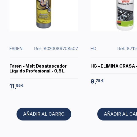
FAREN
Ref.: 8020089708507
HG
Ref.: 87
Faren - Melt Desatascador
HG - ELIMINA GRASA 
Líquido Profesional - 0,5 L
9
75 €
,
11
95 €
,
AÑADIR AL CARRO
AÑADIR AL C