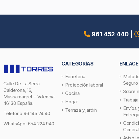
961 452 440
|
CATEGORÍAS
ENLACE
Ferretería
Método
Seguro
Calle De La Serra
Protección laboral
Calderona, 16,
Sobre 
Cocina
Massamagrell - Valencia
Trabaja
Hogar
46130 España.
Envíos 
Terraza y jardín
Teléfono
96 145 24 40
Entreg
Condic
WhatsApp:
654 224 940
Genera
Aviso l