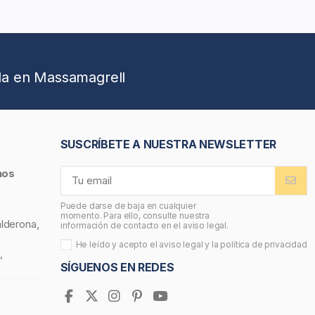
da en Massamagrell
SUSCRÍBETE A NUESTRA NEWSLETTER
nos
Puede darse de baja en cualquier
momento. Para ello, consulte nuestra
alderona,
información de contacto en el aviso legal.
He leído y acepto el
aviso legal
y la
política de privacidad
,
SÍGUENOS EN REDES