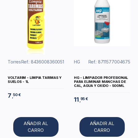
Torres
Ref.: 8436008360051
HG
Ref.: 8711577004675
VOLTARIM - LIMPIA TARIMAS Y
HG - LIMPIADOR PROFESIONAL
SUELOS - 1L
PARA ELIMINAR MANCHAS DE
CAL, AGUA Y OXIDO - 500ML
7
50 €
,
11
95 €
,
AÑADIR AL
AÑADIR AL
CARRO
CARRO