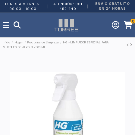
ENVÍO GRATUITO
LUNES A VIERNES:
ATENCIÓN: 961
|
|
EN 24 HORAS
09:00 - 19:00
452 440
0
Inicio
Hogar
Productos de Limpieza
HG - LIMPIADOR ESPECIAL PARA
MUEBLES DE JARDIN - 500 ML