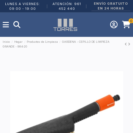
ENVÍO GRATUITO
LUNES A VIERNES:
ATENCIÓN: 961
|
|
EN 24 HORAS
09:00 - 19:00
452 440
0
Inicio
Hogar
Productos de Limpieza
GARDENA - CEPILLO DE LIMPIEZA
GRANDE - 984-20