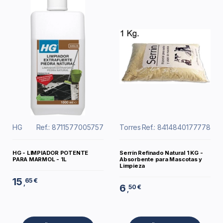
HG
Ref.: 8711577005757
Torres
Ref.: 8414840177778
HG - LIMPIADOR POTENTE
Serrín Refinado Natural 1 KG -
PARA MARMOL - 1L
Absorbente para Mascotas y
Limpieza
15
65 €
,
6
50 €
,