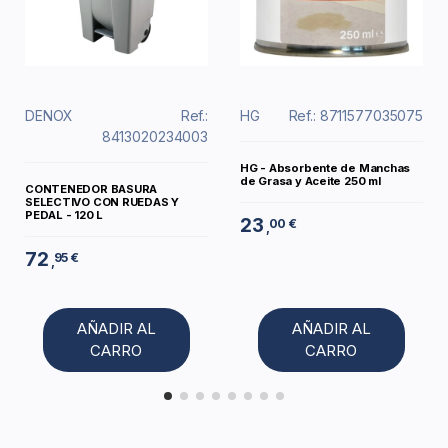
DENOX
Ref.:
HG
Ref.: 8711577035075
8413020234003
HG - Absorbente de Manchas
de Grasa y Aceite 250 ml
CONTENEDOR BASURA
SELECTIVO CON RUEDAS Y
PEDAL - 120 L
23
00 €
,
72
95 €
,
AÑADIR AL
AÑADIR AL
CARRO
CARRO