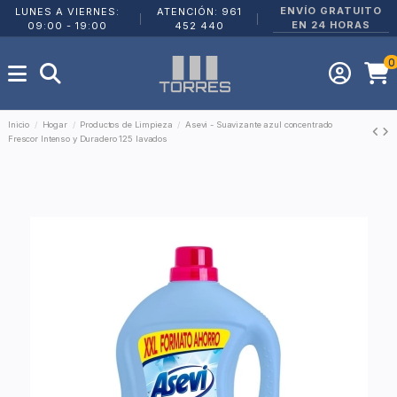
ENVÍO GRATUITO
LUNES A VIERNES:
ATENCIÓN: 961
|
|
EN 24 HORAS
09:00 - 19:00
452 440
0
Inicio
Hogar
Productos de Limpieza
Asevi - Suavizante azul concentrado
Frescor Intenso y Duradero 125 lavados