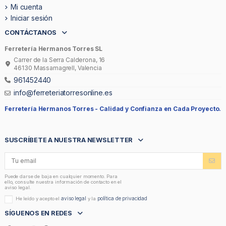
Mi cuenta
Iniciar sesión
CONTÁCTANOS
Ferretería Hermanos Torres SL
Carrer de la Serra Calderona, 16
46130 Massamagrell, Valencia
961452440
info@ferreteriatorresonline.es
Ferretería Hermanos Torres -
Calidad y Confianza en Cada Proyecto.
SUSCRÍBETE A NUESTRA NEWSLETTER
Puede darse de baja en cualquier momento. Para
ello, consulte nuestra información de contacto en el
aviso legal.
aviso legal
política de privacidad
He leído y acepto el
y la
SÍGUENOS EN REDES