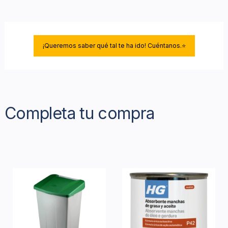
¡Queremos saber qué tal te ha ido! Cuéntanos.⭐
Completa tu compra