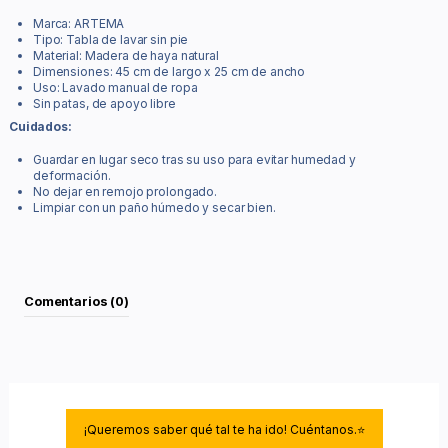
Marca: ARTEMA
Tipo: Tabla de lavar sin pie
Material: Madera de haya natural
Dimensiones: 45 cm de largo x 25 cm de ancho
Uso: Lavado manual de ropa
Sin patas, de apoyo libre
Cuidados:
Guardar en lugar seco tras su uso para evitar humedad y
deformación.
No dejar en remojo prolongado.
Limpiar con un paño húmedo y secar bien.
Comentarios (0)
¡Queremos saber qué tal te ha ido! Cuéntanos.⭐