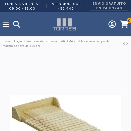
ENVÍO GRATUITO
LUNES A VIERNES:
ATENCIÓN: 961
|
|
EN 24 HORAS
09:00 - 19:00
452 440
0
Inicio
Hogar
Productos de Limpieza
ARTEMA - Tabla de lavar sin pie de
madera de haya 45 x 25 cm