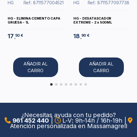
HG
Ref.: 8711577004521
HG
Ref.: 8711577097738
HG - ELIMINA CEMENTO CAPA
HG - DESATASCADOR
GRUESA - 1L
EXTREME - 2 x 500ML
17
18
50 €
90 €
,
,
AÑADIR AL
AÑADIR AL
CARRO
CARRO
¿Necesitas ayuda con tu pedido?
961 452 440
|
L-V: 9h-14h / 16h-19h
|
Atención personalizada en Massamagrell